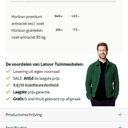
549,-
469,-
Horizon premium
antraciet excl. voet
215,-
179,-
Horizon granieten
voet antraciet 85 kg
De voordelen van Latour Tuinmeubelen:
Levering uit eigen voorraad
SALE:
Altijd
de laagste prijs.
9,8/10
klanttevredenheid
Laagste
prijs garantie
Gratis
& snel thuis geleverd op afspraak
Productomschrijving
Specificaties