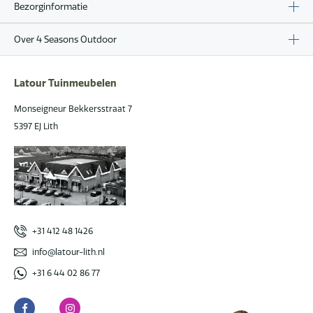
Bezorginformatie
Over 4 Seasons Outdoor
Latour Tuinmeubelen
Monseigneur Bekkersstraat 7
5397 EJ Lith
+31 412 48 1426
info@latour-lith.nl
+31 6 44 02 86 77