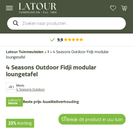
Producten
zoeken
9,9
Latour Tuinmeubelen
>
1
>
4 Seasons Outdoor Fidji modular
loungetafel
4 Seasons Outdoor Fidji modular
loungetafel
Merk:
4 Seasons Outdoor
Latour's
Beste prijs-kwaliteitverhouding
keuze
Bekijk dit product in uw tuin
23%
Korting