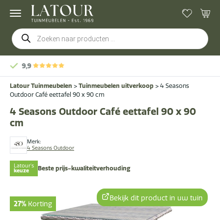
Producten
zoeken
Gratis
bezorging & montage
Latour Tuinmeubelen
>
Tuinmeubelen uitverkoop
>
4 Seasons
Outdoor Café eettafel 90 x 90 cm
4 Seasons Outdoor Café eettafel 90 x 90
cm
Merk:
4 Seasons Outdoor
Latour's
Beste prijs-kwaliteitverhouding
keuze
Bekijk dit product in uw tuin
27%
Korting