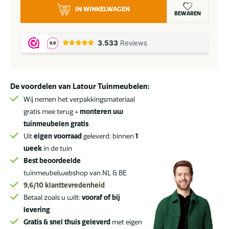
4
IN WINKELWAGEN
Seasons
BEWAREN
Outdoor
Café
eettafel
90
x
De voordelen van Latour Tuinmeubelen:
90
cm
Wij nemen het verpakkingsmateriaal
aantal
gratis mee terug +
monteren uw
tuinmeubelen gratis
Uit
eigen voorraad
geleverd: binnen
1
week
in de tuin
Best beoordeelde
tuinmeubelwebshop van NL & BE
9,6/10
klanttevredenheid
Betaal zoals u wilt:
vooraf of bij
levering
Gratis & snel thuis geleverd
met eigen