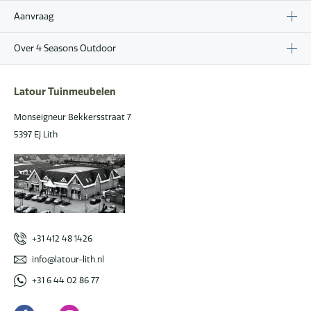
Aanvraag
Over 4 Seasons Outdoor
Latour Tuinmeubelen
Monseigneur Bekkersstraat 7
5397 EJ Lith
+31 412 48 1426
info@latour-lith.nl
+31 6 44 02 86 77