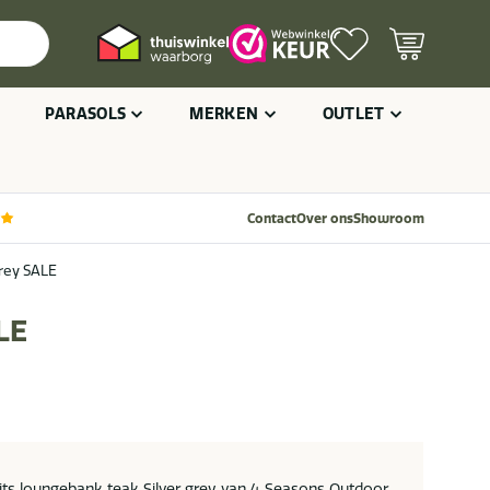
PARASOLS
MERKEN
OUTLET
Contact
Over ons
Showroom
grey SALE
LE
its loungebank teak Silver grey van 4 Seasons Outdoor