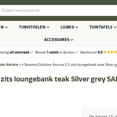
cten
n
EN
TUINSTOELEN
LIGBED
TUINTAFELS
ACCESSOIRES
vering
uit voorraad
Binnen
1 week
in de tuin
Klantscore
9,9
oor Ancora
>
4 Seasons Outdoor Ancora 2,5-zits loungebank teak Silver 
zits loungebank teak Silver grey SA
De Ancora 2,5-z