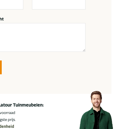
ht
Latour Tuinmeubelen:
 voorraad
gste prijs.
edenheid