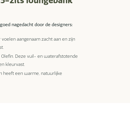
,5-zits loungebank
 goed nagedacht door de designers:
ur voelen aangenaam zacht aan en zijn
t.
 Olefin. Deze vuil- en waterafstotende
 en kleurvast.
n heeft een warme, natuurlijke