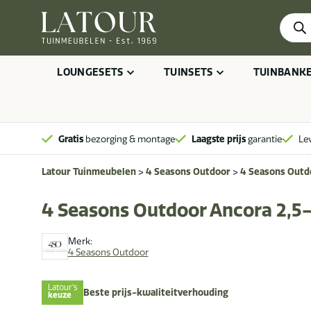
Produ
zoeke
LOUNGESETS
TUINSETS
TUINBANK
Gratis
bezorging & montage
Laagste prijs
garantie
Le
Latour Tuinmeubelen
>
4 Seasons Outdoor
>
4 Seasons Outd
4 Seasons Outdoor Ancora 2,5-
Merk:
4 Seasons Outdoor
Latour's
Beste prijs-kwaliteitverhouding
keuze