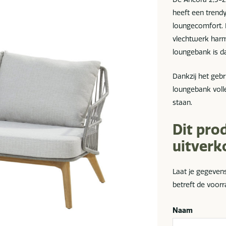
heeft een trendy
loungecomfort. 
vlechtwerk harm
loungebank is d
Dankzij het geb
loungebank voll
staan.
Dit pro
uitverk
Laat je gegeven
betreft de voorr
Naam