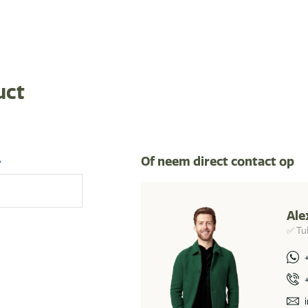
uct
Of neem direct contact op
*
Ale
✅ Tu