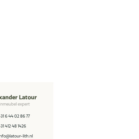
xander Latour
inmeubel expert
+31 6 44 02 86 77
+31 412 48 1426
info@latour-lith.nl