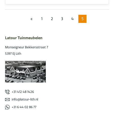
«
1
2
3
4
5
Latour Tuinmeubelen
Monseigneur Bekkersstraat 7
5397 EJ Lith
+31 412 48 1426
info@latour-lith.nl
+31 6 44 02 86 77