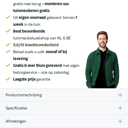
tafel
gratis mee terug +
monteren uw
met
tuinmeubelen gratis
geprint
Uit
eigen voorraad
geleverd: binnen
1
keramisch
week
in de tuin
blad
Best beoordeelde
240
tuinmeubelwebshop van NL & BE
x
9,6/10
klanttevredenheid
105
Betaal zoals u wilt:
vooraf of bij
cm
levering
SALE
Gratis & snel thuis geleverd
met eigen
aantal
bezorgservice - ook op zaterdag
Laagste prijs
garantie
Productomschrijving
Specificaties
Afmetingen