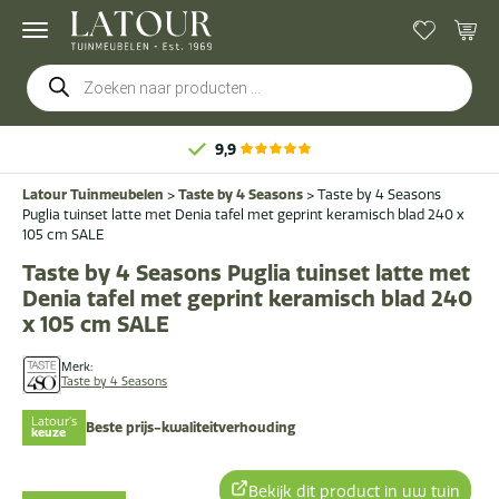
Producten
zoeken
9,9
Latour Tuinmeubelen
>
Taste by 4 Seasons
>
Taste by 4 Seasons
Puglia tuinset latte met Denia tafel met geprint keramisch blad 240 x
105 cm SALE
Taste by 4 Seasons Puglia tuinset latte met
Denia tafel met geprint keramisch blad 240
x 105 cm SALE
Merk:
Taste by 4 Seasons
Latour's
Beste prijs-kwaliteitverhouding
keuze
Bekijk dit product in uw tuin