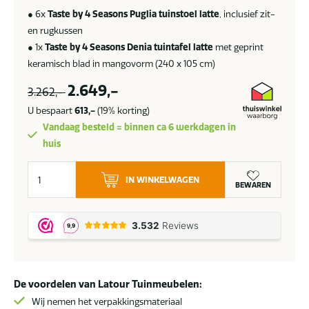
● 6x
Taste by 4 Seasons Puglia tuinstoel latte
, inclusief zit-
en rugkussen
●
1x
Taste by 4 Seasons Denia tuintafel latte
met geprint
keramisch blad in mangovorm (240 x 105 cm)
2.649,-
3.262,-
U bespaart
613,-
(19% korting)
Vandaag besteld = binnen ca 6 werkdagen in
huis
Taste
IN WINKELWAGEN
by
BEWAREN
4
Seasons
Puglia
tuinset
latte
De voordelen van Latour Tuinmeubelen:
met
Denia
Wij nemen het verpakkingsmateriaal