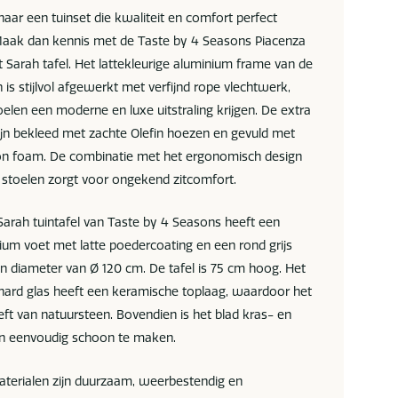
aar een tuinset die kwaliteit en comfort perfect
aak dan kennis met de Taste by 4 Seasons Piacenza
t Sarah tafel. Het lattekleurige aluminium frame van de
 is stijlvol afgewerkt met verfijnd rope vlechtwerk,
elen een moderne en luxe uitstraling krijgen. De extra
ijn bekleed met zachte Olefin hoezen en gevuld met
n foam. De combinatie met het ergonomisch design
 stoelen zorgt voor ongekend zitcomfort.
Sarah tuintafel van Taste by 4 Seasons heeft een
ium voet met latte poedercoating en een rond grijs
en diameter van Ø 120 cm. De tafel is 75 cm hoog. Het
ehard glas heeft een keramische toplaag, waardoor het
eeft van natuursteen. Bovendien is het blad kras- en
en eenvoudig schoon te maken.
materialen zijn duurzaam, weerbestendig en