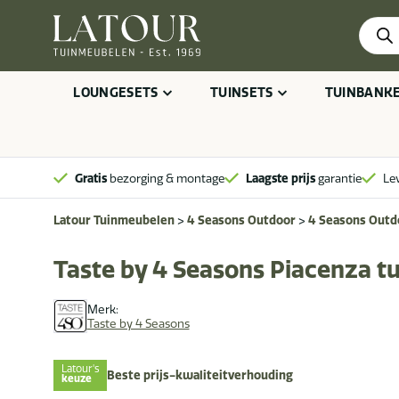
Produ
zoeke
LOUNGESETS
TUINSETS
TUINBANK
Gratis
bezorging & montage
Laagste prijs
garantie
Le
Latour Tuinmeubelen
>
4 Seasons Outdoor
>
4 Seasons Outd
Taste by 4 Seasons Piacenza tu
Merk:
Taste by 4 Seasons
Latour's
Beste prijs-kwaliteitverhouding
keuze