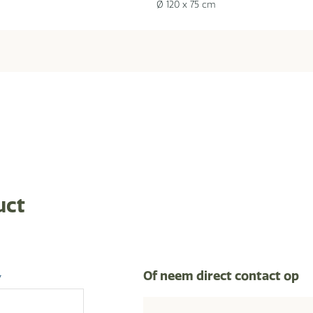
Ø 120 x 75 cm
uct
Of neem direct contact op
*