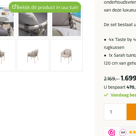
onderhoudsvrien
Bekijk dit product in uw tuin
van deze luxueuz
De set bestaat u
● 4x Taste by 4 
rugkussen
● 1x Sarah tuint
120 cm van geha
1.699
2.169,-
U bespaart
470,
Vandaag bes
Taste
by
4
Seasons