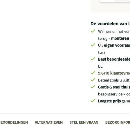
Piacenza
tuinset
latte
De voordelen van 
met
Wij nemen het ver
Sarah
terug +
monteren 
tafel
Uit
eigen voorraa
met
tuin
geprint
Best beoordeeld
keramisch
BE
blad
9,6/10
klanttevr
Ø
Betaal zoals u wilt
120
Gratis & snel thui
cm
bezorgservice - o
aantal
Laagste prijs
gara
BEOORDELINGEN
ALTERNATIEVEN
STEL EEN VRAAG
BEZORGINFOR