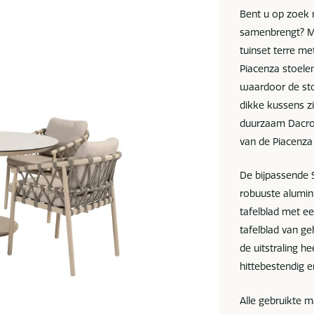
Bent u op zoek n
samenbrengt? M
tuinset terre me
Piacenza stoelen
waardoor de sto
dikke kussens z
duurzaam Dacro
van de Piacenza
De bijpassende 
robuuste alumin
tafelblad met e
tafelblad van g
de uitstraling h
hittebestendig 
Alle gebruikte 