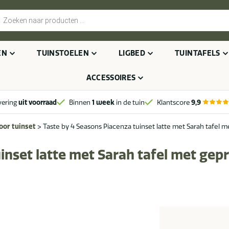
cten
n
EN
TUINSTOELEN
LIGBED
TUINTAFELS
ACCESSOIRES
vering
uit voorraad
Binnen
1 week
in de tuin
Klantscore
9,9
oor tuinset
>
Taste by 4 Seasons Piacenza tuinset latte met Sarah tafel 
inset latte met Sarah tafel met gep