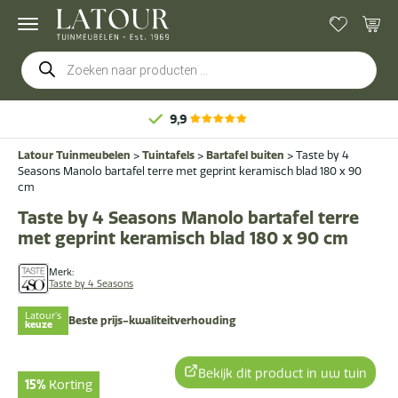
Producten
zoeken
,9
Latour Tuinmeubelen
>
Tuintafels
>
Bartafel buiten
>
Taste by 4
Seasons Manolo bartafel terre met geprint keramisch blad 180 x 90
cm
Taste by 4 Seasons Manolo bartafel terre
met geprint keramisch blad 180 x 90 cm
Merk:
Taste by 4 Seasons
Latour's
Beste prijs-kwaliteitverhouding
keuze
Bekijk dit product in uw tuin
15%
Korting