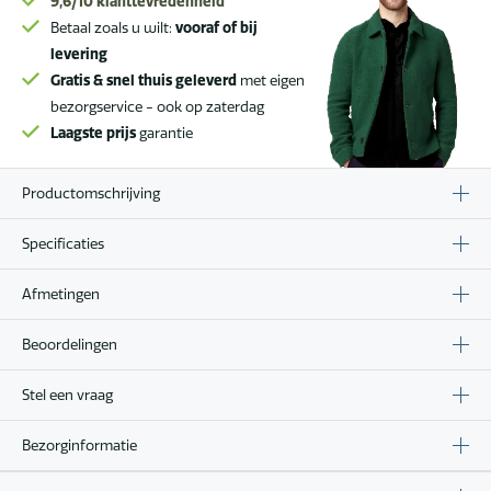
aantal
9,6/10
klanttevredenheid
Betaal zoals u wilt:
vooraf of bij
levering
Gratis & snel thuis geleverd
met eigen
bezorgservice - ook op zaterdag
Laagste prijs
garantie
Productomschrijving
Specificaties
Afmetingen
Beoordelingen
Stel een vraag
Bezorginformatie