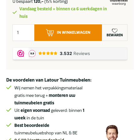
U bespaart
120,-
(15% korting)
Vandaag besteld = binnen ca 6 werkdagen in
huis
Taste
IN WINKELWAGEN
by
BEWAREN
4
Seasons
Manolo
bartafel
terre
De voordelen van Latour Tuinmeubelen:
met
geprint
Wij nemen het verpakkingsmateriaal
keramisch
gratis mee terug +
monteren uw
blad
tuinmeubelen gratis
180
Uit
eigen voorraad
geleverd: binnen
1
x
week
in de tuin
90
Best beoordeelde
cm
tuinmeubelwebshop van NL & BE