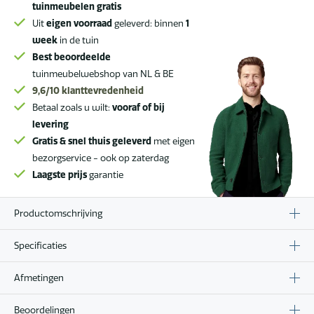
latte
tuinmeubelen gratis
met
Uit
eigen voorraad
geleverd: binnen
1
geprint
week
in de tuin
keramisch
Best beoordeelde
tafelblad
tuinmeubelwebshop van NL & BE
180
9,6/10
klanttevredenheid
cm
Betaal zoals u wilt:
vooraf of bij
aantal
levering
Gratis & snel thuis geleverd
met eigen
bezorgservice - ook op zaterdag
Laagste prijs
garantie
Productomschrijving
Specificaties
Afmetingen
Beoordelingen