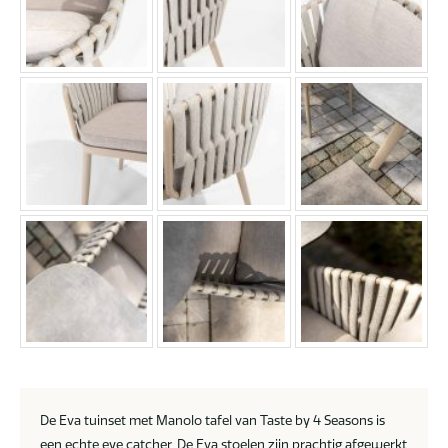
De Eva tuinset met Manolo tafel van Taste by 4 Seasons is
een echte eye catcher. De Eva stoelen zijn prachtig afgewerkt