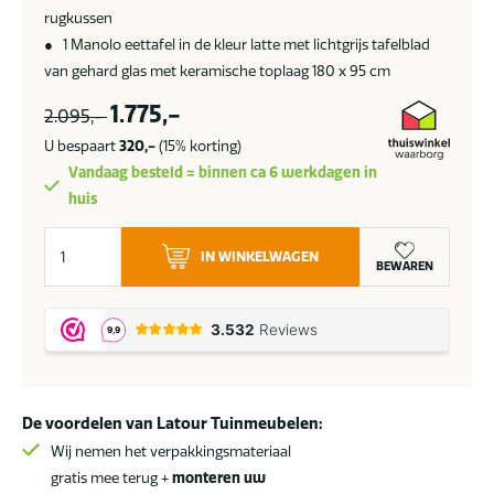
rugkussen
● 1
Manolo eettafel in de kleur latte met lichtgrijs tafelblad
van gehard glas met keramische toplaag 180 x 95 cm
1.775,-
2.095,-
U bespaart
320,-
(15% korting)
Vandaag besteld = binnen ca 6 werkdagen in
huis
Taste
IN WINKELWAGEN
by
BEWAREN
4
Seasons
Eva
tuinset
latte
De voordelen van Latour Tuinmeubelen:
met
Manolo
Wij nemen het verpakkingsmateriaal
tafel
gratis mee terug +
monteren uw