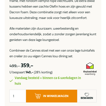
frame, met rondom verfijnd rope vlechtwerk. De extra dikke
kussens hebben een zachte Olefin hoes en zijn gevuld met
Dacron foam. Deze combinatie zorgt niet alleen voor een
luxueuze uitstraling, maar ook voor heerlijk zitcomfort.
Alle materialen zijn duurzaam, weerbestendig en
onderhoudsvriendelijk, zodat u zonder zorgen jarenlang kunt
genieten van deze lage loungestoel.
Combineer de Cannes stoel met een van onze lage tuintafels
en creëer zo uw eigen Cannes low dining set.
359,-
499,-
U bespaart
140,-
(28% korting)
Vandaag besteld = binnen ca 6 werkdagen in
huis
Taste
IN WINKELWAGEN
by
BEWAREN
4