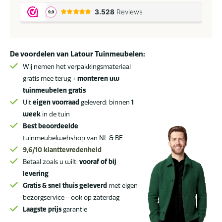
Seasons
Cannes
low
dining
De voordelen van Latour Tuinmeubelen:
tuinstoel
terre
Wij nemen het verpakkingsmateriaal
aantal
gratis mee terug +
monteren uw
tuinmeubelen gratis
Uit
eigen voorraad
geleverd: binnen
1
week
in de tuin
Best beoordeelde
tuinmeubelwebshop van NL & BE
9,6/10
klanttevredenheid
Betaal zoals u wilt:
vooraf of bij
levering
Gratis & snel thuis geleverd
met eigen
bezorgservice - ook op zaterdag
Laagste prijs
garantie