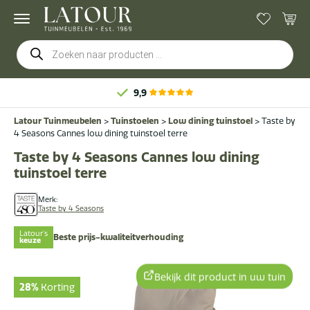
Producten
zoeken
9,9
Latour Tuinmeubelen
>
Tuinstoelen
>
Low dining tuinstoel
>
Taste by
4 Seasons Cannes low dining tuinstoel terre
Taste by 4 Seasons Cannes low dining
tuinstoel terre
Merk:
Taste by 4 Seasons
Latour's
Beste prijs-kwaliteitverhouding
keuze
Bekijk dit product in uw tuin
28%
Korting