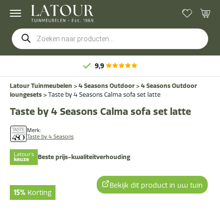
Producten
zoeken
9,9
Latour Tuinmeubelen
>
4 Seasons Outdoor
>
4 Seasons Outdoor
loungesets
>
Taste by 4 Seasons Calma sofa set latte
Taste by 4 Seasons Calma sofa set latte
Merk:
Taste by 4 Seasons
Latour's
Beste prijs-kwaliteitverhouding
keuze
Bekijk dit product in uw tuin
15%
Korting