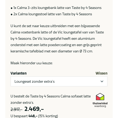
● 1x Calma 3-zits loungebank latte van Taste by 4 Seasons
● 2x Calma loungestoel latte van Taste by 4 Seasons
U kunt de set naar keuze uitbreiden met een bijpassende
Calma voetenbank latte of de Vic loungetafel van van Taste
by 4 Seasons. De Vic loungetafel heeft een aluminium
onderstel met een latte poedercoating en een grijs geprint
keramische tafelblad met een diameter van Ø 73 cm.
Maak hieronder uw keuze:
Varianten
Wissen
U bestelt de Taste by 4 Seasons Calma sofaset latte
zonder extra’s.
Oorspronkelijke
Huidige
2.469,-
2.917,-
prijs
prijs
U bespaart
448,-
(15% korting)