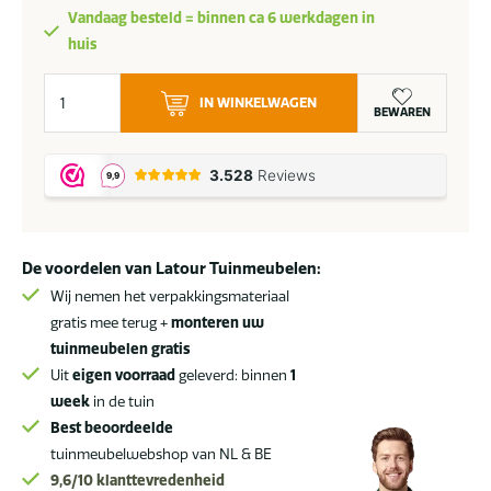
was:
is:
Vandaag besteld = binnen ca 6 werkdagen in
2.917,-.
2.469,-.
huis
Taste
IN WINKELWAGEN
by
BEWAREN
4
Seasons
Calma
sofa
set
De voordelen van Latour Tuinmeubelen:
latte
aantal
Wij nemen het verpakkingsmateriaal
gratis mee terug +
monteren uw
tuinmeubelen gratis
Uit
eigen voorraad
geleverd: binnen
1
week
in de tuin
Best beoordeelde
tuinmeubelwebshop van NL & BE
9,6/10
klanttevredenheid