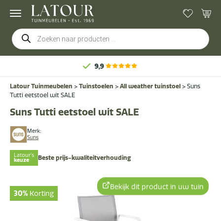
Producten
zoeken
9,9
Latour Tuinmeubelen
>
Tuinstoelen
>
All weather tuinstoel
>
Suns
Tutti eetstoel wit SALE
Suns Tutti eetstoel wit SALE
Merk:
Suns
Latour's
Beste prijs-kwaliteitverhouding
keuze
Bekijk dit product in uw tuin
30%
Korting