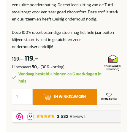
een witte poedercoating. De textileen zitting van de Tutti
stoel zorgt voor een zeer goed zitcomfort. Deze stof is sterk
en duurzaam en heeft weinig onderhoud nodig.
Deze 100% weerbestendige stoel mag het hele jaar buiten
blijven staan, is licht in gewicht en zeer
onderhoudsvriendelijk!
119,-
169,-
U bespaart
50,-
(30% korting)
Vandaag besteld = binnen ca 6 werkdagen in
huis
Suns
IN WINKELWAGEN
Tutti
BEWAREN
eetstoel
wit
SALE
aantal