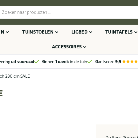
cten
n
EN
TUINSTOELEN
LIGBED
TUINTAFELS
ACCESSOIRES
vering
uit voorraad
Binnen
1 week
in de tuin
Klantscore
9,9
ch 280 cm SALE
E
De Suns Tomar i