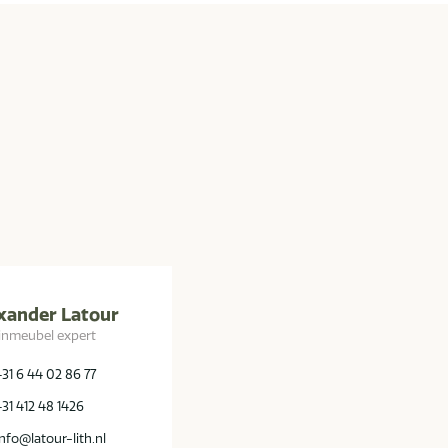
xander Latour
inmeubel expert
+31 6 44 02 86 77
+31 412 48 1426
info@latour-lith.nl