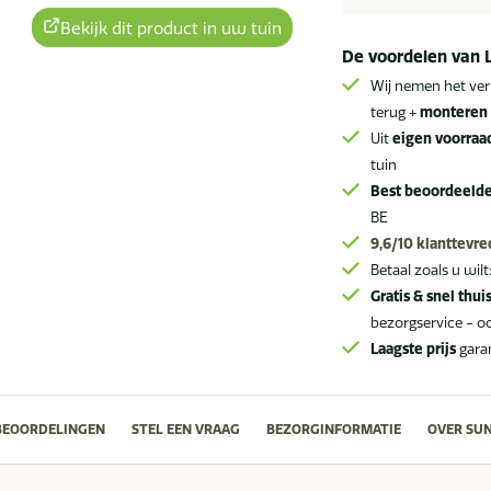
SALE
Bekijk dit product in uw tuin
aantal
De voordelen van 
Wij nemen het ver
terug +
monteren 
Uit
eigen voorraa
tuin
Best beoordeeld
BE
9,6/10
klanttevr
Betaal zoals u wilt
Gratis & snel thui
bezorgservice - o
Laagste prijs
gara
BEOORDELINGEN
STEL EEN VRAAG
BEZORGINFORMATIE
OVER SU