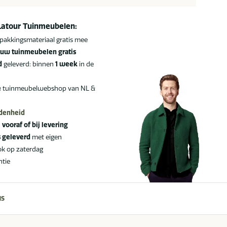
Latour Tuinmeubelen:
pakkingsmateriaal gratis mee
uw tuinmeubelen gratis
d
geleverd: binnen
1 week
in de
e
tuinmeubelwebshop van NL &
edenheid
:
vooraf of bij levering
s geleverd
met eigen
ok op zaterdag
ntie
NS