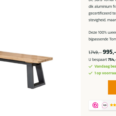
dik aluminium f
gecertificeerd t
stevigheid, maar
Deze 100% weer
bijpassende Tom
995,
1.749,-
U bespaart
754,
Vandaag bes
1 op voorra
Suns
Tomar
bench
280
cm