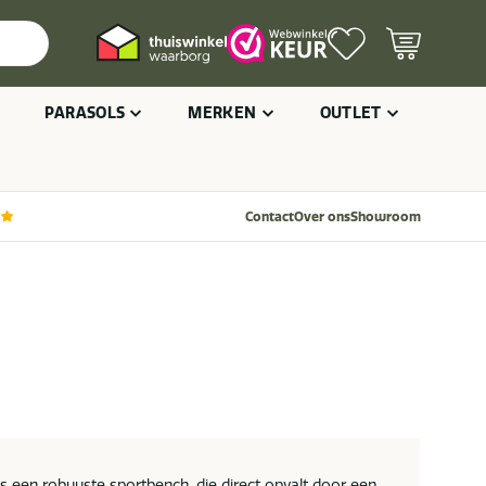
PARASOLS
MERKEN
OUTLET
Contact
Over ons
Showroom
s een robuuste sportbench, die direct opvalt door een