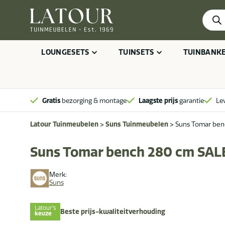
Produ
zoeke
LOUNGESETS
TUINSETS
TUINBANK
Gratis
bezorging & montage
Laagste prijs
garantie
Le
Latour Tuinmeubelen
>
Suns Tuinmeubelen
>
Suns Tomar ben
Suns Tomar bench 280 cm SAL
Merk:
Suns
Latour's
Beste prijs-kwaliteitverhouding
keuze