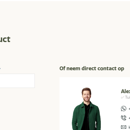
uct
Of neem direct contact op
*
Ale
✅ Tu