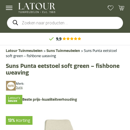
Producten
zoeken
9,9
Latour Tuinmeubelen
>
Suns Tuinmeubelen
>
Suns Punta eetstoel
soft green – fishbone weaving
Suns Punta eetstoel soft green – fishbone
weaving
Merk:
Suns
Latour's
Beste prijs-kwaliteitverhouding
keuze
13%
Korting