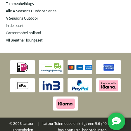
Tuinmeubelblogs
Alle 4 Seasons Outdoor Series
4 Seasons Outdoor
In de buurt
Gartenmöbel holland
All weather loungeset
© 2026 Latour
|
Latour Tuinmeubelen krijgt een
9.6
/
10
van 10 op
Tuinmeubelen
basis van
1289
beoordelingen.