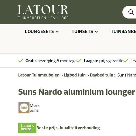
Produ
zoeke
LOUNGESETS
TUINSETS
TUINBANK
Gratis
bezorging & montage
Laagste prijs
garantie
Le
Latour Tuinmeubelen
>
Ligbed tuin
>
Daybed tuin
>
Suns Nard
Suns Nardo aluminium lounger 
Merk:
Suns
Latour's
Beste prijs-kwaliteitverhouding
keuze