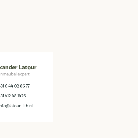
xander Latour
inmeubel expert
+31 6 44 02 86 77
+31 412 48 1426
info@latour-lith.nl