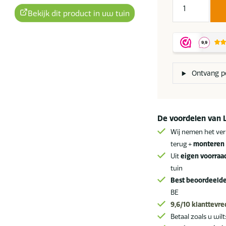
Suns
Bekijk dit product in uw tuin
Nardo
aluminium
lounger
natural
aantal
Ontvang pe
De voordelen van 
Wij nemen het ver
terug +
monteren 
Uit
eigen voorraa
tuin
Best beoordeeld
BE
9,6/10
klanttevr
Betaal zoals u wilt