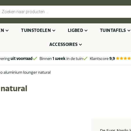
cten
n
EN
TUINSTOELEN
LIGBED
TUINTAFELS
ACCESSOIRES
vering
uit voorraad
Binnen
1 week
in de tuin
Klantscore
9,9
o aluminium lounger natural
natural
De Suns Nardo lo