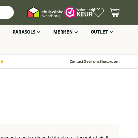
PARASOLS
MERKEN
OUTLET
Contact
Over ons
Showroom
unger is een luxe ligbed dat optimaal ligcomfort biedt