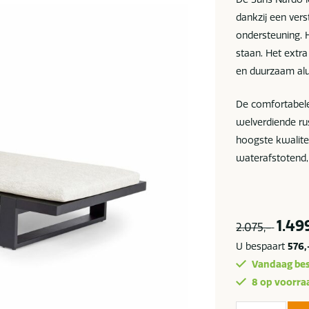
dankzij een ver
ondersteuning. H
staan. Het extr
en duurzaam alu
De comfortabele
welverdiende ru
hoogste kwalitei
waterafstotend,
1.49
2.075,-
U bespaart
576,
Vandaag bes
8 op voorra