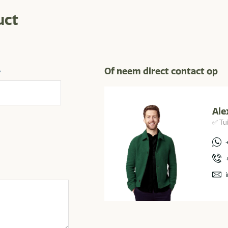
uct
Of neem direct contact op
*
Ale
✅ Tu