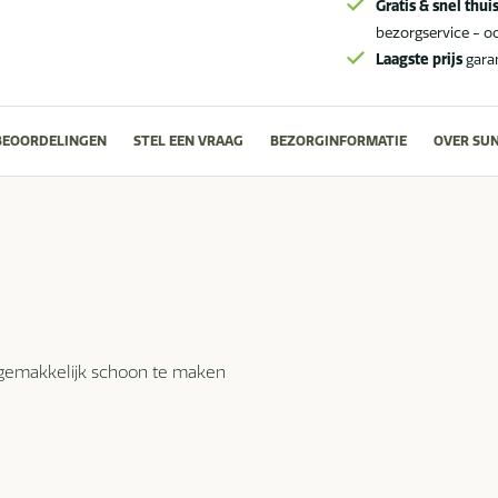
Gratis & snel thui
bezorgservice - o
Laagste prijs
gara
BEOORDELINGEN
STEL EEN VRAAG
BEZORGINFORMATIE
OVER SU
 gemakkelijk schoon te maken