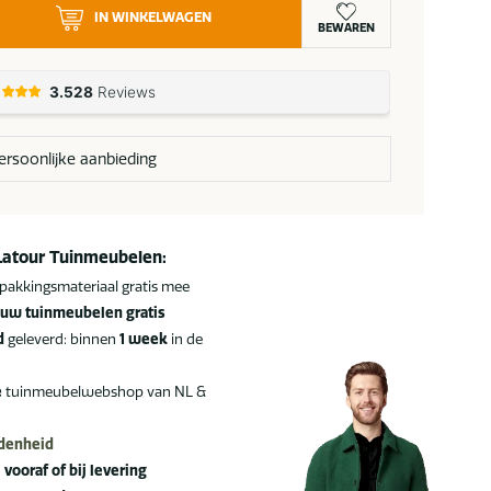
IN WINKELWAGEN
BEWAREN
rsoonlijke aanbieding
Latour Tuinmeubelen:
pakkingsmateriaal gratis mee
uw tuinmeubelen gratis
d
geleverd: binnen
1 week
in de
e
tuinmeubelwebshop van NL &
edenheid
:
vooraf of bij levering