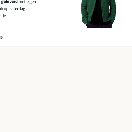
s geleverd
met eigen
ok op zaterdag
ntie
NS