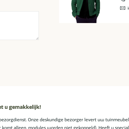
et u gemakkelijk!
bezorgdienst. Onze deskundige bezorger levert uw tuinmeube
ger komt alleen, modules worden niet gekoppeld). Heeft u spe