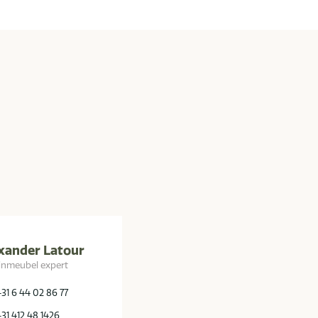
xander Latour
inmeubel expert
+31 6 44 02 86 77
+31 412 48 1426