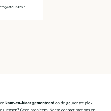
info@latour-lith.nl
len
kant-en-klaar gemonteerd
op de gewenste plek
ciale wensen? Geen probleem! Neem contact met ons op