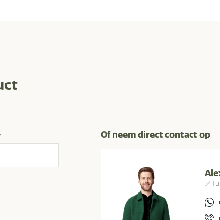
uct
Of neem direct contact op
*
Ale
✅ Tu