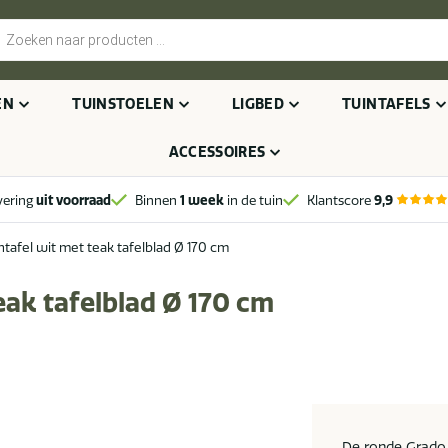
cten
n
EN
TUINSTOELEN
LIGBED
TUINTAFELS
ACCESSOIRES
vering
uit voorraad
Binnen
1 week
in de tuin
Klantscore
9,9
ntafel wit met teak tafelblad Ø 170 cm
eak tafelblad Ø 170 cm
De ronde Grado t