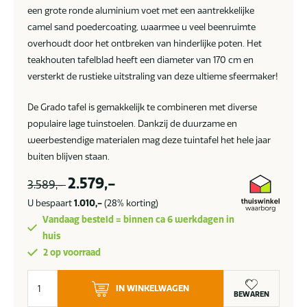
een grote ronde aluminium voet met een aantrekkelijke
camel sand poedercoating, waarmee u veel beenruimte
overhoudt door het ontbreken van hinderlijke poten. Het
teakhouten tafelblad heeft een diameter van 170 cm en
versterkt de rustieke uitstraling van deze ultieme sfeermaker!
De Grado tafel is gemakkelijk te combineren met diverse
populaire lage tuinstoelen. Dankzij de duurzame en
weerbestendige materialen mag deze tuintafel het hele jaar
buiten blijven staan.
2.579,-
3.589,-
U bespaart
1.010,-
(28% korting)
Vandaag besteld = binnen ca 6 werkdagen in
huis
2 op voorraad
Suns
IN WINKELWAGEN
Grado
BEWAREN