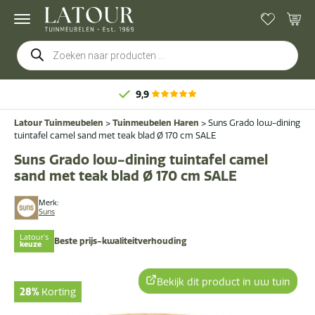
Producten
zoeken
9,9
Latour Tuinmeubelen
>
Tuinmeubelen Haren
>
Suns Grado low-dining
tuintafel camel sand met teak blad Ø 170 cm SALE
Suns Grado low-dining tuintafel camel
sand met teak blad Ø 170 cm SALE
Merk:
Suns
Latour's
Beste prijs-kwaliteitverhouding
keuze
Bekijk dit product in uw tuin
28%
Korting