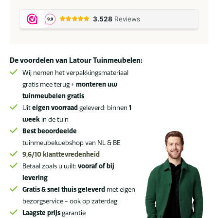
low-
dining
tuintafel
camel
sand
De voordelen van Latour Tuinmeubelen:
met
teak
Wij nemen het verpakkingsmateriaal
blad
gratis mee terug +
monteren uw
Ø
tuinmeubelen gratis
170
Uit
eigen voorraad
geleverd: binnen
1
cm
week
in de tuin
SALE
Best beoordeelde
aantal
tuinmeubelwebshop van NL & BE
9,6/10
klanttevredenheid
Betaal zoals u wilt:
vooraf of bij
levering
Gratis & snel thuis geleverd
met eigen
bezorgservice - ook op zaterdag
Laagste prijs
garantie