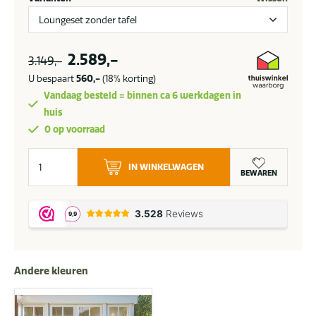
Oorspronkelijke
Huidige
2.589,-
3.149,-
prijs
prijs
U bespaart
560,-
(18% korting)
was:
is:
Vandaag besteld = binnen ca 6 werkdagen in
3.149,-.
2.589,-.
huis
0 op voorraad
Flow.
IN WINKELWAGEN
Square
BEWAREN
loungeset
sooty
aantal
Andere kleuren