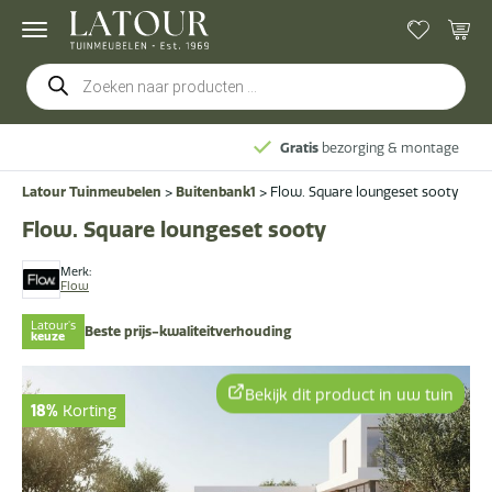
Producten
zoeken
Gratis
bezorging & montage
Latour Tuinmeubelen
>
Buitenbank1
>
Flow. Square loungeset sooty
Flow. Square loungeset sooty
Merk:
Flow
Latour's
Beste prijs-kwaliteitverhouding
keuze
Bekijk dit product in uw tuin
18%
Korting