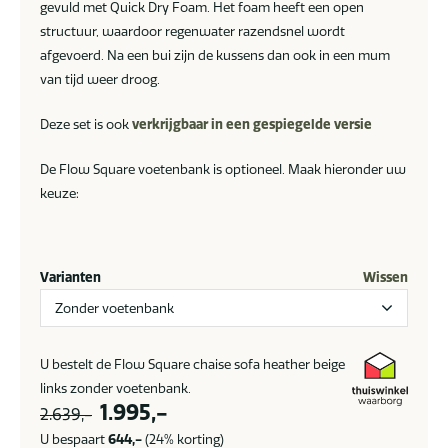
gevuld met Quick Dry Foam. Het foam heeft een open
structuur, waardoor regenwater razendsnel wordt
afgevoerd. Na een bui zijn de kussens dan ook in een mum
van tijd weer droog.
Deze set is ook
verkrijgbaar in een gespiegelde versie
De Flow Square voetenbank is optioneel. Maak hieronder uw
keuze:
Varianten
Wissen
U bestelt de Flow Square chaise sofa heather beige
links zonder voetenbank.
Oorspronkelijke
Huidige
1.995,-
2.639,-
prijs
prijs
U bespaart
644,-
(24% korting)