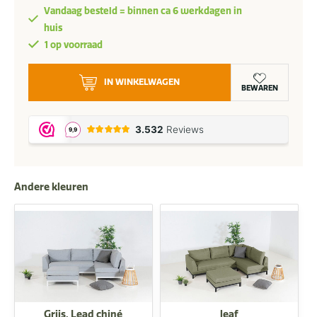
was:
is:
Vandaag besteld = binnen ca 6 werkdagen in
2.639,-.
1.995,-.
huis
1 op voorraad
Flow.
IN WINKELWAGEN
Square
BEWAREN
chaise
sofa
heather
beige
links
Andere kleuren
aantal
Grijs, Lead chiné
leaf