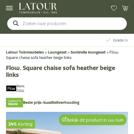
Producten
zoeken
Gratis
bezorging & montage
Latour Tuinmeubelen
>
Loungeset
>
Sunbrella loungeset
>
Flow.
Square chaise sofa heather beige links
Flow. Square chaise sofa heather beige
links
Merk:
Flow
Latour's
Beste prijs-kwaliteitverhouding
keuze
Bekijk dit product in uw tuin
24%
Korting