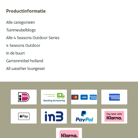
Productinformatie
Alle categorieën
Tuinmeubelblogs
Alle 4 Seasons Outdoor Series
4 Seasons Outdoor
In de buurt
Gartenmöbel holland
All weather loungeset
Nu met gratis montage & levering!
Gratis levering, montage & geen afval
achteraf — wij nemen alles weer mee.
t.w.v. 225,00 elders
SLUITEN