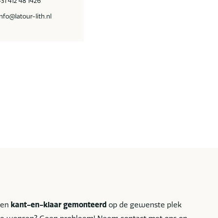
+31 412 48 1426
info@latour-lith.nl
len
kant-en-klaar gemonteerd
op de gewenste plek