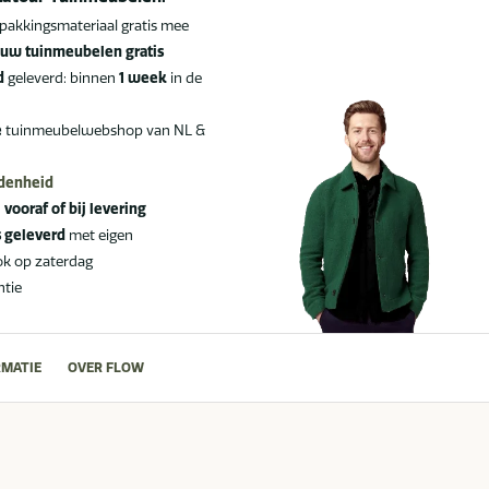
pakkingsmateriaal gratis mee
uw tuinmeubelen gratis
d
geleverd: binnen
1 week
in de
e
tuinmeubelwebshop van NL &
edenheid
:
vooraf of bij levering
s geleverd
met eigen
ok op zaterdag
ntie
MATIE
OVER FLOW