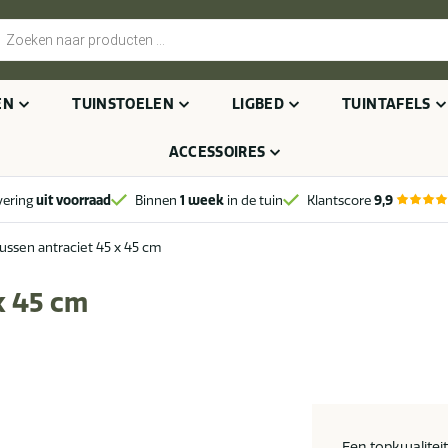
cten
n
EN
TUINSTOELEN
LIGBED
TUINTAFELS
ACCESSOIRES
vering
uit voorraad
Binnen
1 week
in de tuin
Klantscore
9,9
kussen antraciet 45 x 45 cm
x 45 cm
Een topkwalitei