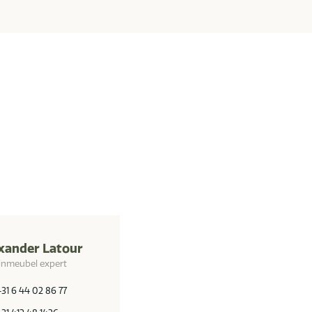
xander Latour
inmeubel expert
+31 6 44 02 86 77