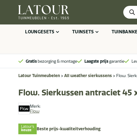
Produ
zoeke
LOUNGESETS
TUINSETS
TUINBANK
Gratis
bezorging & montage
Laagste prijs
garantie
Le
Latour Tuinmeubelen
>
All weather sierkussens
>
Flow. Sier
Flow. Sierkussen antraciet 45 
Merk:
Flow
Latour's
Beste prijs-kwaliteitverhouding
keuze