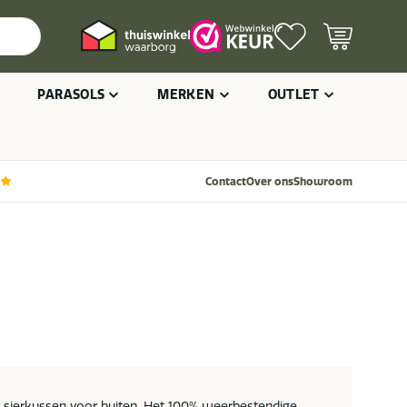
PARASOLS
MERKEN
OUTLET
Contact
Over ons
Showroom
t sierkussen voor buiten. Het 100% weerbestendige