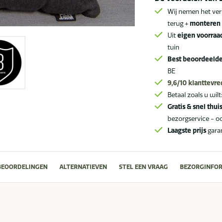
Wij nemen het ver
terug +
monteren 
Uit
eigen voorraa
tuin
Best beoordeeld
BE
9,6/10
klanttevr
Betaal zoals u wilt
Gratis & snel thui
bezorgservice - o
Laagste prijs
gara
BEOORDELINGEN
ALTERNATIEVEN
STEL EEN VRAAG
BEZORGINFOR