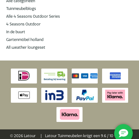
Alle categorieën
Tuinmeubelblogs
Alle 4 Seasons Outdoor Series
4 Seasons Outdoor
In de buurt
Gartenmöbel holland
All weather loungeset
© 2026 Latour
|
Latour Tuinmeubelen krijgt een
9.6
/
10
van 10 op