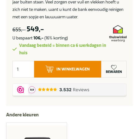
jaar buiten staan. Veel zorgen over vuil en vlekken hoeft u
zich niet te maken, want u kunt de bank eenvoudig reinigen
met een sopje en lauwwarm water.
549,-
655,-
U bespaart
106,-
(16% korting)
Vandaag besteld = binnen ca 6 werkdagen in
huis
Flow.
IN WINKELWAGEN
Lux
BEWAREN
voetenbank
Heather
chalk
aantal
Andere kleuren