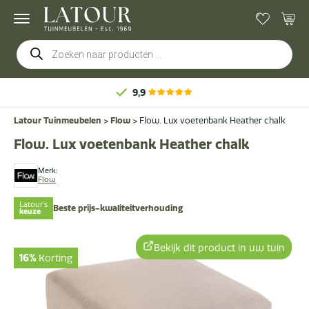
Producten
zoeken
Latour Tuinmeubelen
>
Flow
>
Flow. Lux voetenbank Heather chalk
Flow. Lux voetenbank Heather chalk
Merk:
Flow
Latour's
Beste prijs-kwaliteitverhouding
keuze
Bekijk dit product in uw tuin
16%
Korting