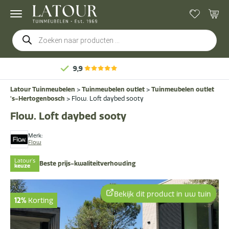
Producten
zoeken
Gratis
bezorging & mo
Latour Tuinmeubelen
>
Tuinmeubelen outlet
>
Tuinmeubelen outlet
's-Hertogenbosch
>
Flow. Loft daybed sooty
Flow. Loft daybed sooty
Merk:
Flow
Latour's
Beste prijs-kwaliteitverhouding
keuze
Bekijk dit product in uw tuin
12%
Korting