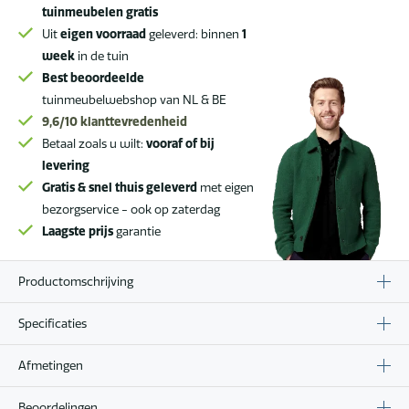
tuinmeubelen gratis
Uit
eigen voorraad
geleverd: binnen
1
week
in de tuin
Best beoordeelde
tuinmeubelwebshop van NL & BE
9,6/10
klanttevredenheid
Betaal zoals u wilt:
vooraf of bij
levering
Gratis & snel thuis geleverd
met eigen
bezorgservice - ook op zaterdag
Laagste prijs
garantie
Productomschrijving
Specificaties
Afmetingen
Beoordelingen