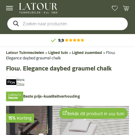
Producten
zoeken
Latour Tuinmeubelen
>
Ligbed tuin
>
Ligbed zwembad
>
Flow.
Elegance daybed graumel chalk
Flow. Elegance daybed graumel chalk
Merk:
Flow
Latour's
Beste prijs-kwaliteitverhouding
keuze
Bekijk dit product in uw tuin
15%
Korting