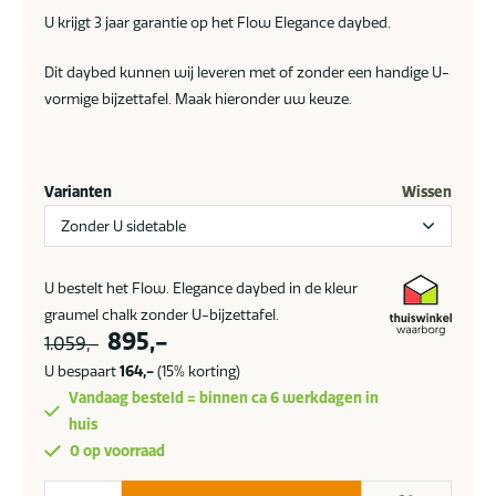
U krijgt 3 jaar garantie op het Flow Elegance daybed.
Dit daybed kunnen wij leveren met of zonder een handige U-
vormige bijzettafel. Maak hieronder uw keuze.
Varianten
Wissen
U bestelt het Flow. Elegance daybed in de kleur
graumel chalk zonder U-bijzettafel.
Oorspronkelijke
Huidige
895,-
1.059,-
prijs
prijs
U bespaart
164,-
(15% korting)
was:
is:
Vandaag besteld = binnen ca 6 werkdagen in
1.059,-.
895,-.
huis
0 op voorraad
Flow.