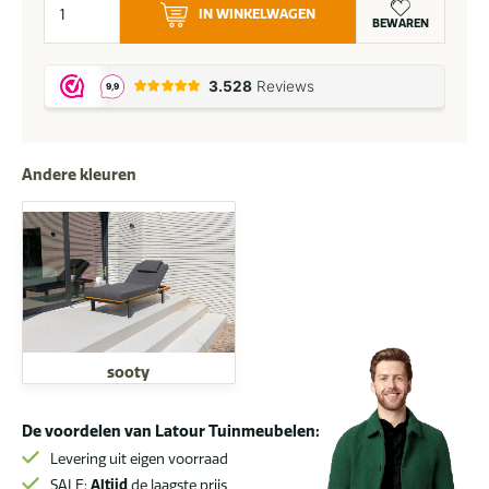
IN WINKELWAGEN
Elegance
BEWAREN
daybed
graumel
chalk
aantal
Andere kleuren
sooty
De voordelen van Latour Tuinmeubelen:
Levering uit eigen voorraad
SALE:
Altijd
de laagste prijs.