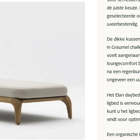
de juiste keuze
geselecteerde ou
weerbestendig.
De dikke kussen
in Graumel chal
voelt aangenaam
loungecomfort b
na een regenbui
ongeveer een uu
Het Elan daybed
ligbed is eenvou
kunt u het ligbed
vindt voor opti
Een organische U