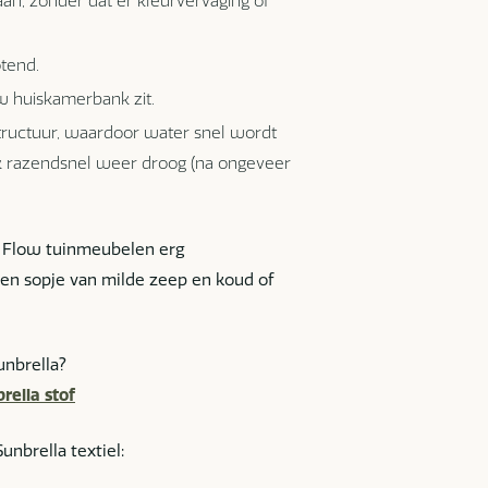
aan, zonder dat er kleurvervaging of
otend.
uw huiskamerbank zit.
tructuur, waardoor water snel wordt
ok razendsnel weer droog (na ongeveer
jn Flow tuinmeubelen erg
en sopje van milde zeep en koud of
nbrella?
rella stof
unbrella textiel: