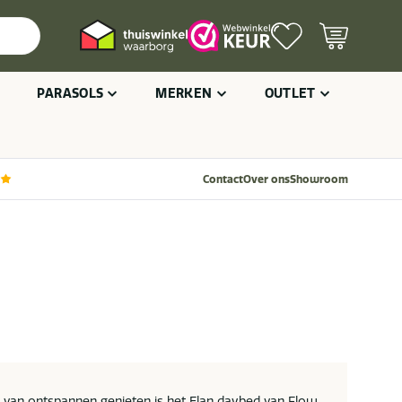
PARASOLS
MERKEN
OUTLET
Contact
Over ons
Showroom
s van ontspannen genieten is het Elan daybed van Flow