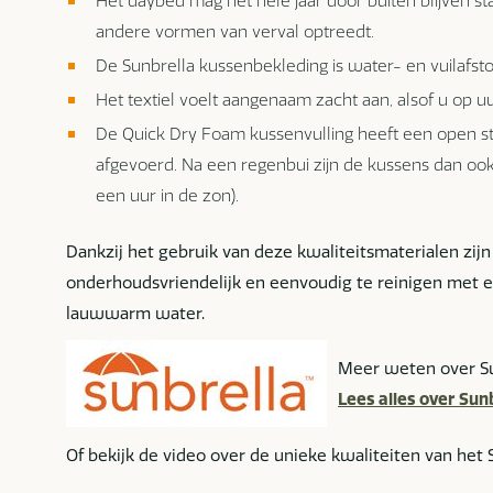
Het daybed mag het hele jaar door buiten blijven st
andere vormen van verval optreedt.
De Sunbrella kussenbekleding is water- en vuilafst
Het textiel voelt aangenaam zacht aan, alsof u op 
De Quick Dry Foam kussenvulling heeft een open s
afgevoerd. Na een regenbui zijn de kussens dan o
een uur in de zon).
Dankzij het gebruik van deze kwaliteitsmaterialen zi
onderhoudsvriendelijk en eenvoudig te reinigen met e
lauwwarm water.
Meer weten over Su
Lees alles over Sunb
Of bekijk de video over de unieke kwaliteiten van het S