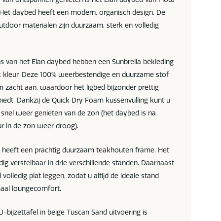
. Het daybed heeft een modern, organisch design. De
tdoor materialen zijn duurzaam, sterk en volledig
s van het Elan daybed hebben een Sunbrella bekleding
k kleur. Deze 100% weerbestendige en duurzame stof
 zacht aan, waardoor het ligbed bijzonder prettig
iedt. Dankzij de Quick Dry Foam kussenvulling kunt u
 snel weer genieten van de zon (het daybed is na
r in de zon weer droog).
 heeft een prachtig duurzaam teakhouten frame. Het
dig verstelbaar in drie verschillende standen. Daarnaast
 volledig plat leggen, zodat u altijd de ideale stand
maal loungecomfort.
-bijzettafel in beige Tuscan Sand uitvoering is