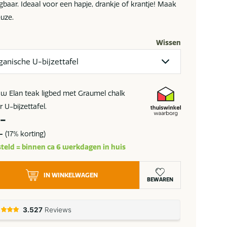
jgbaar. Ideaal voor een hapje, drankje of krantje! Maak
uze.
Wissen
low Elan teak ligbed met Graumel chalk
 U-bijzettafel.
pronkelijke
Huidige
,-
prijs
-
(17% korting)
is:
teld = binnen ca 6 werkdagen in huis
,-.
1.129,-.
IN WINKELWAGEN
BEWAREN