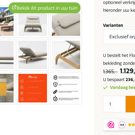
optioneel verkri
Bekijk dit product in uw tuin
hieronder uw ke
Varianten
U bestelt het F
bekleding zonder
Oors
1.129
1.365,-
prijs
U bespaart
236,
was:
Vandaag bes
1.365
Flow
Elan
teak
ligbed
met