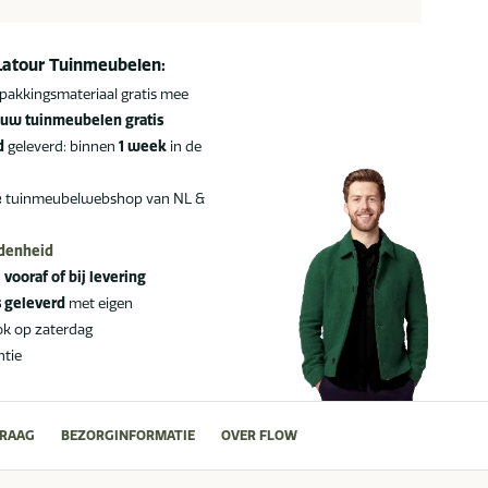
Latour Tuinmeubelen:
pakkingsmateriaal gratis mee
uw tuinmeubelen gratis
d
geleverd: binnen
1 week
in de
e
tuinmeubelwebshop van NL &
edenheid
:
vooraf of bij levering
s geleverd
met eigen
ok op zaterdag
ntie
VRAAG
BEZORGINFORMATIE
OVER FLOW