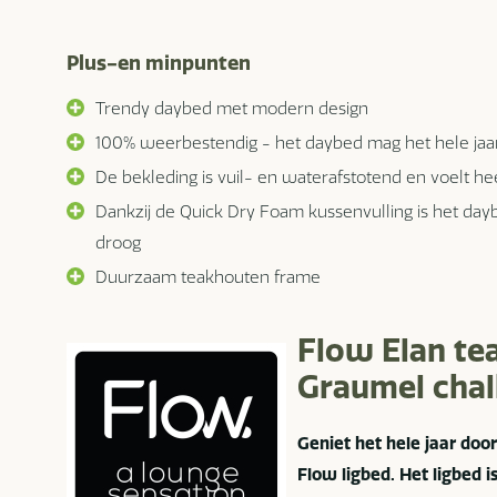
Plus-en minpunten
Trendy daybed met modern design
100% weerbestendig - het daybed mag het hele jaar 
De bekleding is vuil- en waterafstotend en voelt hee
Dankzij de Quick Dry Foam kussenvulling is het da
droog
Duurzaam teakhouten frame
Flow Elan te
Graumel chal
Geniet het hele jaar doo
Flow ligbed. Het ligbed i