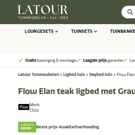
Produ
zoeke
LOUNGESETS
TUINSETS
TUINBANK
Gratis
bezorging & montage
Laagste prijs
garantie
Le
Latour Tuinmeubelen
>
Ligbed tuin
>
Daybed tuin
>
Flow Elan
Flow Elan teak ligbed met Gra
Merk:
Flow
Latour's
Beste prijs-kwaliteitverhouding
keuze