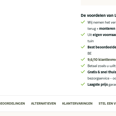
Graumel
chalk
De voordelen van 
bekleding
Wij nemen het ver
aantal
terug +
monteren 
Uit
eigen voorraa
tuin
Best beoordeeld
BE
9,6/10
klanttevr
Betaal zoals u wilt
Gratis & snel thui
bezorgservice - o
Laagste prijs
gara
BEOORDELINGEN
ALTERNATIEVEN
KLANTERVARINGEN
STEL EEN 