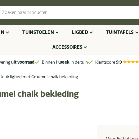
cten
n
EN
TUINSTOELEN
LIGBED
TUINTAFELS
ACCESSOIRES
vering
uit voorraad
Binnen
1 week
in de tuin
Klantscore
9,9
 teak ligbed met Graumel chalk bekleding
umel chalk bekleding
Voor liefhebber