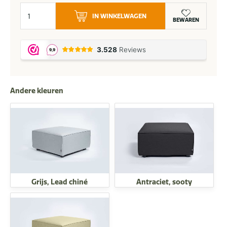
Flow.
IN WINKELWAGEN
Cube
BEWAREN
voetenbank
taupe
chiné
aantal
Andere kleuren
Grijs, Lead chiné
Antraciet, sooty