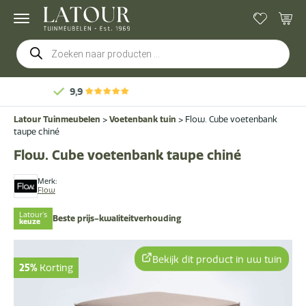
Producten
zoeken
Gratis
bezorging & montage
Latour Tuinmeubelen
>
Voetenbank tuin
>
Flow. Cube voetenbank
taupe chiné
Flow. Cube voetenbank taupe chiné
Merk:
Flow
Latour's
Beste prijs-kwaliteitverhouding
keuze
Bekijk dit product in uw tuin
25%
Korting