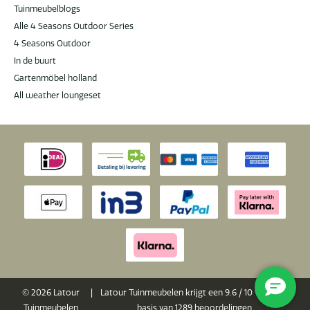
Tuinmeubelblogs
Alle 4 Seasons Outdoor Series
4 Seasons Outdoor
In de buurt
Gartenmöbel holland
All weather loungeset
© 2026 Latour
|
Latour Tuinmeubelen krijgt een
9.6
/
10
van 10 op
Tuinmeubelen
basis van
1289
beoordelingen.