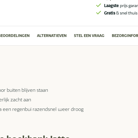
Laagste
prijs gara
Gratis
& snel thuis
BEOORDELINGEN
ALTERNATIEVEN
STEL EEN VRAAG
BEZORGINFOR
r buiten blijven staan
rlijk zacht aan
 na een regenbui razendsnel weer droog