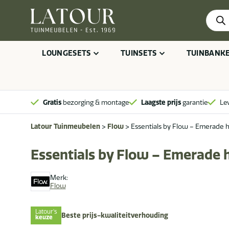
Produ
zoeke
LOUNGESETS
TUINSETS
TUINBANK
Gratis
bezorging & montage
Laagste prijs
garantie
Le
Latour Tuinmeubelen
>
Flow
>
Essentials by Flow – Emerade h
Essentials by Flow – Emerade h
Merk:
Flow
Latour's
Beste prijs-kwaliteitverhouding
keuze