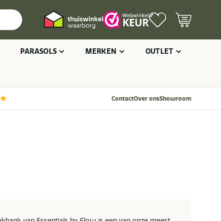
PARASOLS
MERKEN
OUTLET
Contact
Over ons
Showroom
kbank van Essentials by Flow is een van onze meest