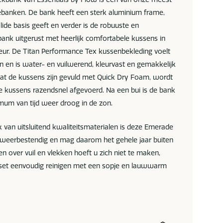
ebanken. De bank heeft een sterk aluminium frame,
ide basis geeft en verder is de robuuste en
bank uitgerust met heerlijk comfortabele kussens in
leur. De Titan Performance Tex kussenbekleding voelt
an en is water- en vuilwerend, kleurvast en gemakkelijk
dat de kussens zijn gevuld met Quick Dry Foam, wordt
e kussens razendsnel afgevoerd. Na een bui is de bank
mum van tijd weer droog in de zon.
 van uitsluitend kwaliteitsmaterialen is deze Emerade
weerbestendig en mag daarom het gehele jaar buiten
en over vuil en vlekken hoeft u zich niet te maken,
set eenvoudig reinigen met een sopje en lauwwarm
)