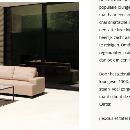
populaire loung
wat haar een sol
charismatische 
een latte luxe k
heerlijk zacht a
te reinigen. Om
regenwater in d
dan ook in een 
Door het gebruik
loungeset 100% 
staan. Veel zorg
want u kunt de 
water.
( exclusief tafel 