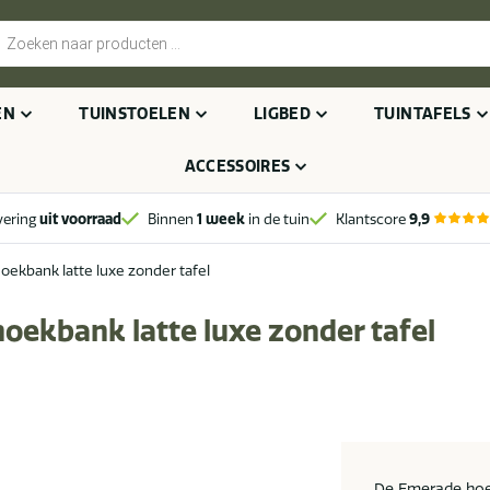
cten
n
EN
TUINSTOELEN
LIGBED
TUINTAFELS
ACCESSOIRES
vering
uit voorraad
Binnen
1 week
in de tuin
Klantscore
9,9
oekbank latte luxe zonder tafel
oekbank latte luxe zonder tafel
De Emerade hoe