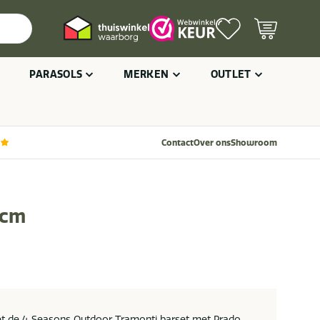
PARASOLS
MERKEN
OUTLET
Contact
Over ons
Showroom
 cm
t de 4 Seasons Outdoor Tramonti barset met Prado