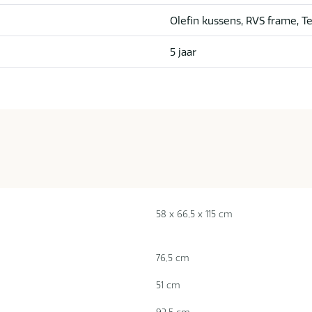
Olefin kussens, RVS frame, T
5 jaar
58 x 66,5 x 115 cm
76,5 cm
51 cm
92,5 cm