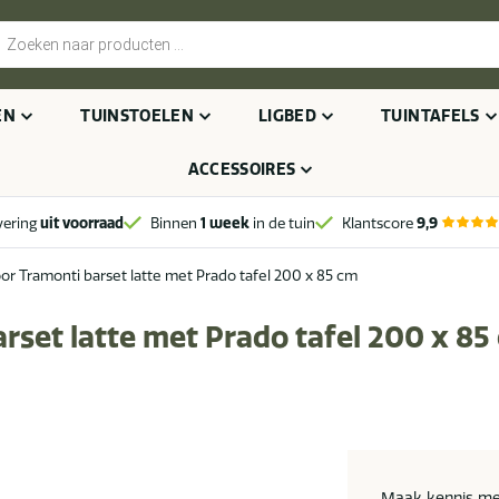
cten
n
EN
TUINSTOELEN
LIGBED
TUINTAFELS
ACCESSOIRES
vering
uit voorraad
Binnen
1 week
in de tuin
Klantscore
9,9
r Tramonti barset latte met Prado tafel 200 x 85 cm
rset latte met Prado tafel 200 x 85
Maak kennis me