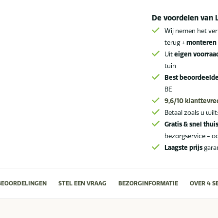
tafel
De voordelen van 
200
x
Wij nemen het ver
terug +
monteren 
85
Uit
eigen voorraa
cm
tuin
aantal
Best beoordeeld
BE
9,6/10
klanttevr
Betaal zoals u wilt
Gratis & snel thui
bezorgservice - o
Laagste prijs
gara
BEOORDELINGEN
STEL EEN VRAAG
BEZORGINFORMATIE
OVER 4 