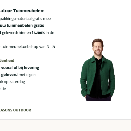
Latour Tuinmeubelen:
pakkingsmateriaal gratis mee
uw tuinmeubelen gratis
d
geleverd: binnen
1 week
in de
e
tuinmeubelwebshop van NL &
edenheid
:
vooraf of bij levering
s geleverd
met eigen
ok op zaterdag
ntie
SEASONS OUTDOOR