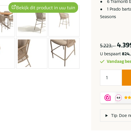
● 6 Tramonti b
Bekijk dit product in uw tuin
● 1 Prado barta
Seasons
4.39
5.223,-
U bespaart
824,
Vandaag bes
4
Seasons
Outdoor
Tramonti
barset
latte
Tip: Doe n
met
Prado