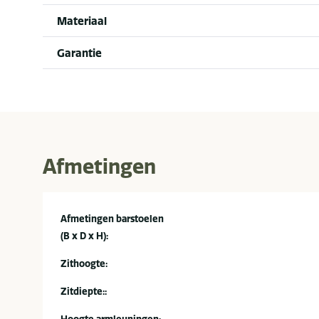
Materiaal
Garantie
Afmetingen
Afmetingen barstoelen
(B x D x H):
Zithoogte:
Zitdiepte::
Hoogte armleuningen: