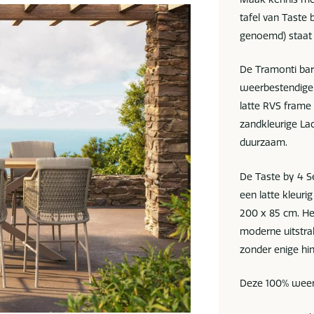
tafel van Taste 
genoemd) staat 
De Tramonti bars
weerbestendige 
latte RVS frame
zandkleurige La
duurzaam.
De Taste by 4 S
een latte kleur
200 x 85 cm. Het
moderne uitstral
zonder enige hin
Deze 100% weerb