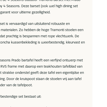
by 4 Seasons. Deze barset (ook wel high dining set
garant voor ultieme gezelligheid.
et is vervaardigd van uitsluitend robuuste en
materialen. Zo hebben de hoge Tramonti stoelen een
 dat prachtig is bespannen met rope vlechtwerk. De
concha kussenbekleding is weerbestendig, kleurvast en
easons Prado bartafel heeft een verfijnd ontwerp met
ig RVS frame met daarop een teakhouten tafelblad van
 strakke onderstel geeft deze tafel een eigentijdse en
ing. Door de kruispoot staan de stoelen vrij aan tafel
der van de tafelpoot.
estendige set bestaat uit: