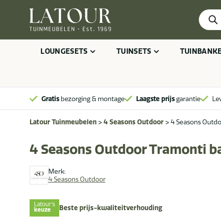
Produ
zoeke
LOUNGESETS
TUINSETS
TUINBANK
Gratis
bezorging & montage
Laagste prijs
garantie
Le
Latour Tuinmeubelen
>
4 Seasons Outdoor
>
4 Seasons Outdoo
4 Seasons Outdoor Tramonti ba
Merk:
4 Seasons Outdoor
Latour's
Beste prijs-kwaliteitverhouding
keuze