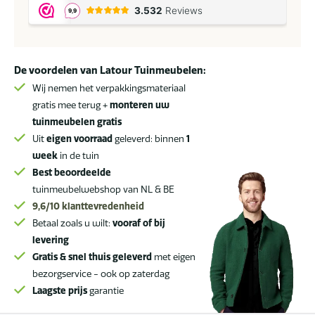
sierkussen
Albena
Pink
30
De voordelen van Latour Tuinmeubelen:
x
60
Wij nemen het verpakkingsmateriaal
cm
gratis mee terug +
monteren uw
*
tuinmeubelen gratis
Sale
Uit
eigen voorraad
geleverd: binnen
1
*
week
in de tuin
aantal
Best beoordeelde
tuinmeubelwebshop van NL & BE
9,6/10
klanttevredenheid
Betaal zoals u wilt:
vooraf of bij
levering
Gratis & snel thuis geleverd
met eigen
bezorgservice - ook op zaterdag
Laagste prijs
garantie