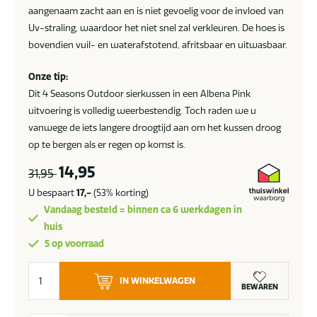
aangenaam zacht aan en is niet gevoelig voor de invloed van
Uv-straling, waardoor het niet snel zal verkleuren. De hoes is
bovendien vuil- en waterafstotend, afritsbaar en uitwasbaar.
Onze tip:
Dit 4 Seasons Outdoor sierkussen in een Albena Pink
uitvoering is volledig weerbestendig. Toch raden we u
vanwege de iets langere droogtijd aan om het kussen droog
op te bergen als er regen op komst is.
14,95
31,95
U bespaart
17,-
(53% korting)
Vandaag besteld = binnen ca 6 werkdagen in
huis
5 op voorraad
4
IN WINKELWAGEN
Seasons
BEWAREN
Outdoor