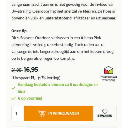
aangenaam zacht aan en is niet gevoelig voor de invloed van
Uv-straling, waardoor het niet snel zal verkleuren. De hoes is
bovendien vuil- en waterafstotend, afritsbaar en uitwasbaar.
Onze tip:
Dit 4 Seasons Outdoor sierkussen in een Albena Pink
uitvoering is volledig weerbestendig. Toch raden we u
vanwege de iets langere droogtijd aan om het kussen droog
op te bergen als er regen op komst is.
16,95
31,95
U bespaart
15,-
(47% korting)
Vandaag besteld = binnen ca 6 werkdagen in
huis
6 op voorraad
4
IN WINKELWAGEN
Seasons
BEWAREN
Outdoor