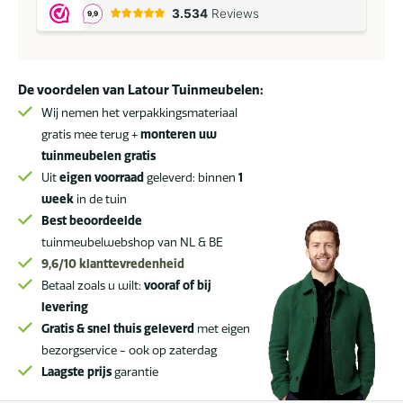
sierkussen
Albena
Pink
30
De voordelen van Latour Tuinmeubelen:
x
30
Wij nemen het verpakkingsmateriaal
cm
gratis mee terug +
monteren uw
*
tuinmeubelen gratis
Sale
Uit
eigen voorraad
geleverd: binnen
1
*
week
in de tuin
aantal
Best beoordeelde
tuinmeubelwebshop van NL & BE
9,6/10
klanttevredenheid
Betaal zoals u wilt:
vooraf of bij
levering
Gratis & snel thuis geleverd
met eigen
bezorgservice - ook op zaterdag
Laagste prijs
garantie