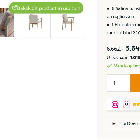
Bekijk dit product in uw tuin
● 6 Safina tuin
en rugkussen
● 1 Hampton mor
mortex blad 24
5.64
6.662,-
U bespaart
1.01
Vandaag bes
4
Seasons
Outdoor
Safina
tuinset
amber
Tip: Doe n
met
Hampton