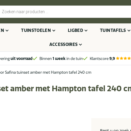
cten
n
EN
TUINSTOELEN
LIGBED
TUINTAFELS
ACCESSOIRES
vering
uit voorraad
Binnen
1 week
in de tuin
Klantscore
9,9
or Safina tuinset amber met Hampton tafel 240 cm
nset amber met Hampton tafel 240 c
Bent u op zoek n