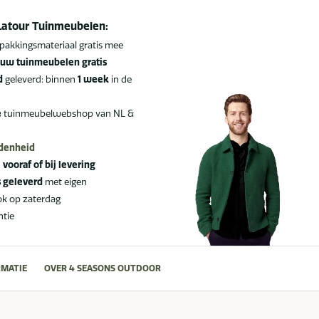
Latour Tuinmeubelen:
pakkingsmateriaal gratis mee
uw tuinmeubelen gratis
d
geleverd: binnen
1 week
in de
e
tuinmeubelwebshop van NL &
edenheid
:
vooraf of bij levering
s geleverd
met eigen
ok op zaterdag
ntie
MATIE
OVER 4 SEASONS OUTDOOR