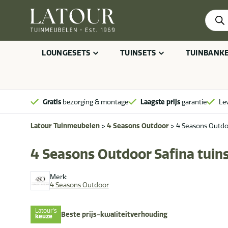
Produ
zoeke
LOUNGESETS
TUINSETS
TUINBANK
Gratis
bezorging & montage
Laagste prijs
garantie
Le
Latour Tuinmeubelen
>
4 Seasons Outdoor
>
4 Seasons Outdo
4 Seasons Outdoor Safina tui
Merk:
4 Seasons Outdoor
Latour's
Beste prijs-kwaliteitverhouding
keuze