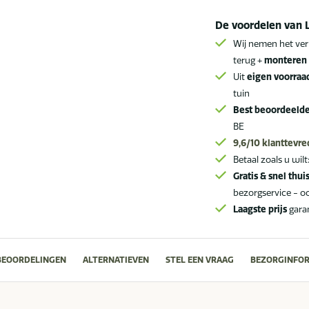
tafel
De voordelen van 
240
cm
Wij nemen het ver
terug +
monteren 
aantal
Uit
eigen voorraa
tuin
Best beoordeeld
BE
9,6/10
klanttevr
Betaal zoals u wilt
Gratis & snel thui
bezorgservice - o
Laagste prijs
gara
BEOORDELINGEN
ALTERNATIEVEN
STEL EEN VRAAG
BEZORGINFOR