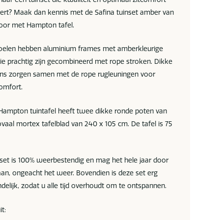
ert? Maak dan kennis met de Safina tuinset amber van
oor met Hampton tafel.
toelen hebben aluminium frames met amberkleurige
ie prachtig zijn gecombineerd met rope stroken. Dikke
ens zorgen samen met de rope rugleuningen voor
omfort.
Hampton tuintafel heeft twee dikke ronde poten van
vaal mortex tafelblad van 240 x 105 cm. De tafel is 75
nset is 100% weerbestendig en mag het hele jaar door
taan, ongeacht het weer. Bovendien is deze set erg
elijk, zodat u alle tijd overhoudt om te ontspannen.
it: