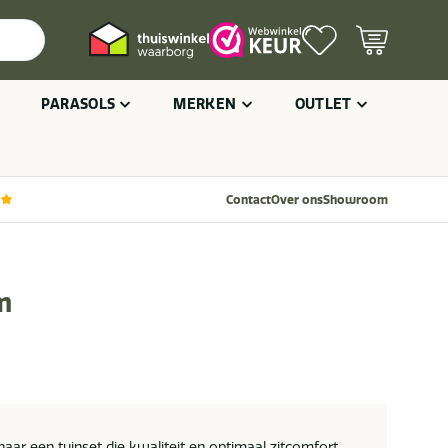
PARASOLS
MERKEN
OUTLET
Contact
Over ons
Showroom
m
aar een tuinset die kwaliteit en optimaal zitcomfort