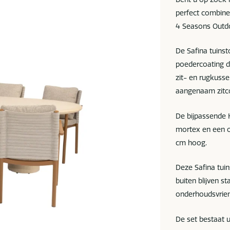
perfect combine
4 Seasons Outd
De Safina tuins
poedercoating d
zit- en rugkuss
aangenaam zitc
De bijpassende 
mortex en een o
cm hoog.
Deze Safina tui
buiten blijven s
onderhoudsvriend
De set bestaat u