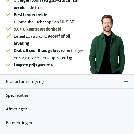
Uit
eigen voorraad
geleverd: binnen
1
week
in de tuin
Best beoordeelde
tuinmeubelwebshop van NL & BE
9,6/10
klanttevredenheid
Betaal zoals u wilt:
vooraf of bij
levering
Gratis & snel thuis geleverd
met eigen
bezorgservice - ook op zaterdag
Laagste prijs
garantie
Productomschrijving
Specificaties
Afmetingen
Beoordelingen