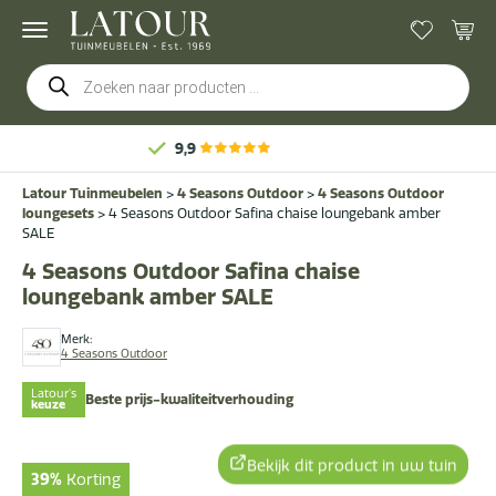
Producten
zoeken
Gratis
bezorging & montage
Latour Tuinmeubelen
>
4 Seasons Outdoor
>
4 Seasons Outdoor
loungesets
>
4 Seasons Outdoor Safina chaise loungebank amber
SALE
4 Seasons Outdoor Safina chaise
loungebank amber SALE
Merk:
4 Seasons Outdoor
Latour's
Beste prijs-kwaliteitverhouding
keuze
Bekijk dit product in uw tuin
39%
Korting