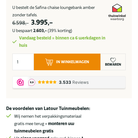
U bestelt de Safina chaise loungebank amber
zonder tafels.
Oorspronkelijke
Huidige
3.995,-
6.598,-
prijs
prijs
U bespaart
2.603,-
(39% korting)
was:
is:
Vandaag besteld = binnen ca 6 werkdagen in
6.598,-.
3.995,-.
huis
4
IN WINKELWAGEN
Seasons
BEWAREN
Outdoor
Safina
chaise
loungebank
amber
De voordelen van Latour Tuinmeubelen:
SALE
aantal
Wij nemen het verpakkingsmateriaal
gratis mee terug +
monteren uw
tuinmeubelen gratis