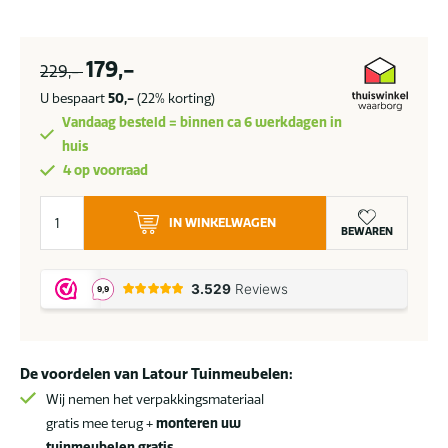
179,-
229,-
U bespaart
50,-
(22% korting)
Vandaag besteld = binnen ca 6 werkdagen in
huis
4 op voorraad
4
IN WINKELWAGEN
Seasons
BEWAREN
Outdoor
Nexxt
voetstoel
ash
grey
De voordelen van Latour Tuinmeubelen:
aantal
Wij nemen het verpakkingsmateriaal
gratis mee terug +
monteren uw
tuinmeubelen gratis