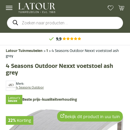
Producten
zoeken
9,9
Latour Tuinmeubelen
>
1
>
4 Seasons Outdoor Nexxt voetstoel ash
grey
4 Seasons Outdoor Nexxt voetstoel ash
grey
Merk:
4 Seasons Outdoor
Latour's
Beste prijs-kwaliteitverhouding
keuze
Bekijk dit product in uw tuin
22%
Korting