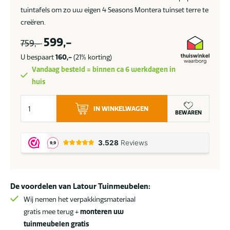
tuintafels om zo uw eigen 4 Seasons Montera tuinset terre te
creëren.
599,-
759,-
U bespaart
160,-
(21% korting)
Vandaag besteld = binnen ca 6 werkdagen in
huis
4
IN WINKELWAGEN
Seasons
BEWAREN
Outdoor
Montera
tuinstoel
terre
SALE
De voordelen van Latour Tuinmeubelen:
aantal
Wij nemen het verpakkingsmateriaal
gratis mee terug +
monteren uw
tuinmeubelen gratis