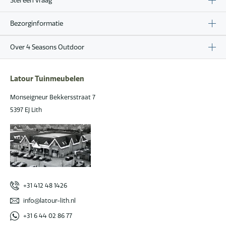
Stel een vraag
Bezorginformatie
Over 4 Seasons Outdoor
Latour Tuinmeubelen
Monseigneur Bekkersstraat 7
5397 EJ Lith
+31 412 48 1426
info@latour-lith.nl
+31 6 44 02 86 77