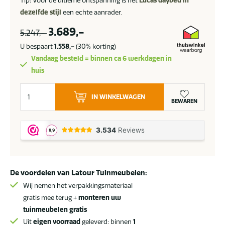
Tip: Voor de ultieme ontspanning is het
Lucas daybed in
dezelfde stijl
een echte aanrader.
3.689,-
5.247,-
U bespaart
1.558,-
(30% korting)
Vandaag besteld = binnen ca 6 werkdagen in
huis
4
IN WINKELWAGEN
Seasons
BEWAREN
Outdoor
Lucas
loungeset
SALE
aantal
De voordelen van Latour Tuinmeubelen:
Wij nemen het verpakkingsmateriaal
gratis mee terug +
monteren uw
tuinmeubelen gratis
Uit
eigen voorraad
geleverd: binnen
1