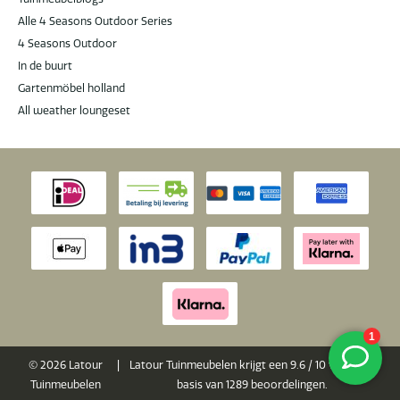
Alle 4 Seasons Outdoor Series
4 Seasons Outdoor
In de buurt
Gartenmöbel holland
All weather loungeset
© 2026 Latour
|
Latour Tuinmeubelen krijgt een
9.6
/
10
van 10 op
Tuinmeubelen
basis van
1289
beoordelingen.