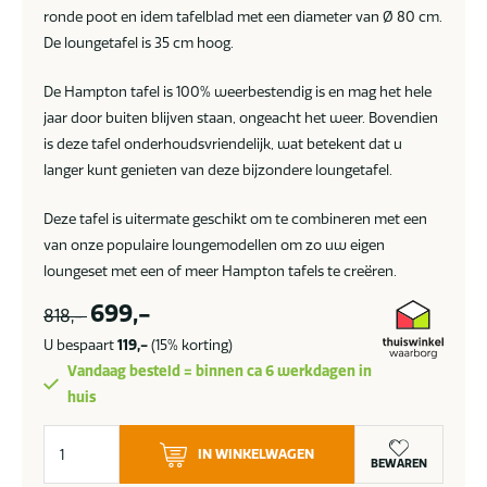
ronde poot en idem tafelblad met een diameter van Ø 80 cm.
De loungetafel is 35 cm hoog.
De Hampton tafel is 100% weerbestendig is en mag het hele
jaar door buiten blijven staan, ongeacht het weer. Bovendien
is deze tafel onderhoudsvriendelijk, wat betekent dat u
langer kunt genieten van deze bijzondere loungetafel.
Deze tafel is uitermate geschikt om te combineren met een
van onze populaire loungemodellen om zo uw eigen
loungeset met een of meer Hampton tafels te creëren.
699,-
818,-
U bespaart
119,-
(15% korting)
Vandaag besteld = binnen ca 6 werkdagen in
huis
4
IN WINKELWAGEN
Seasons
BEWAREN