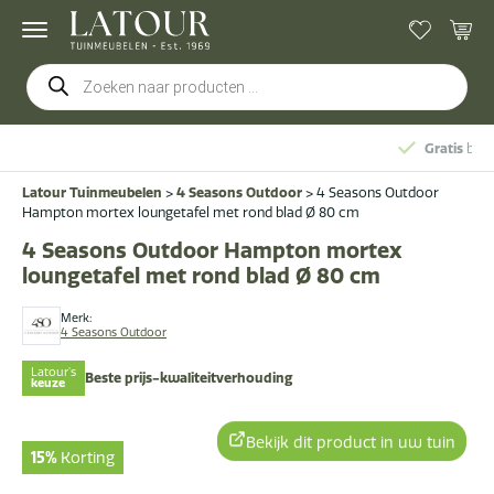
Producten
zoeken
Gratis
bezorging & montage
Latour Tuinmeubelen
>
4 Seasons Outdoor
>
4 Seasons Outdoor
Hampton mortex loungetafel met rond blad Ø 80 cm
4 Seasons Outdoor Hampton mortex
loungetafel met rond blad Ø 80 cm
Merk:
4 Seasons Outdoor
Latour's
Beste prijs-kwaliteitverhouding
keuze
Bekijk dit product in uw tuin
15%
Korting