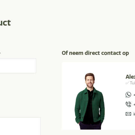
uct
Of neem direct contact op
*
Ale
✅ Tu