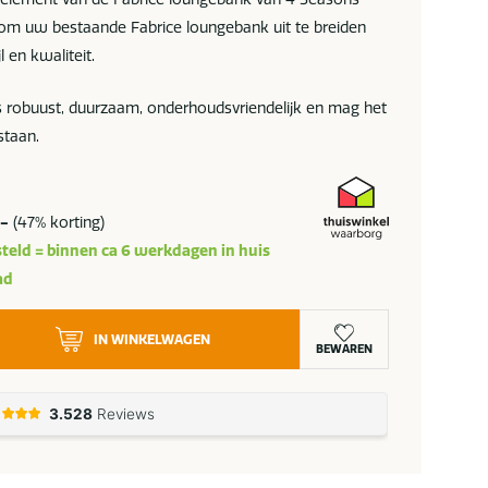
 om uw bestaande Fabrice loungebank uit te breiden
l en kwaliteit.
is robuust, duurzaam, onderhoudsvriendelijk en mag het
staan.
,-
(47% korting)
teld = binnen ca 6 werkdagen in huis
ad
IN WINKELWAGEN
BEWAREN