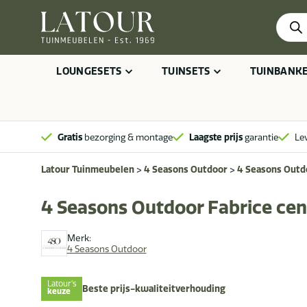
Produ
zoeke
LOUNGESETS
TUINSETS
TUINBANK
Gratis
bezorging & montage
Laagste prijs
garantie
Le
Latour Tuinmeubelen
>
4 Seasons Outdoor
>
4 Seasons Outd
4 Seasons Outdoor Fabrice cen
Merk:
4 Seasons Outdoor
Latour's
Beste prijs-kwaliteitverhouding
keuze