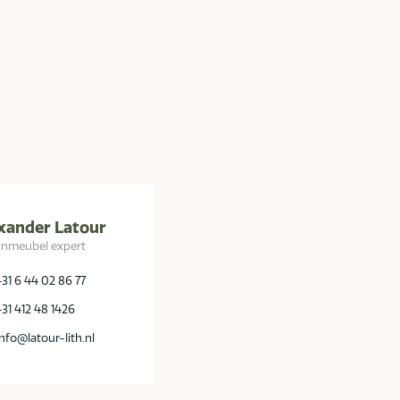
xander Latour
inmeubel expert
+31 6 44 02 86 77
+31 412 48 1426
info@latour-lith.nl