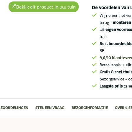
antraciet
Bekijk dit product in uw tuin
De voordelen van 
SALE
Wij nemen het ver
aantal
terug +
monteren 
Uit
eigen voorraa
tuin
Best beoordeeld
BE
9,6/10
klanttevr
Betaal zoals u wilt
Gratis & snel thui
bezorgservice - o
Laagste prijs
gara
BEOORDELINGEN
STEL EEN VRAAG
BEZORGINFORMATIE
OVER 4 