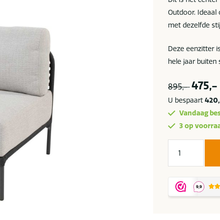
Outdoor. Ideaal
met dezelfde stij
Deze eenzitter 
hele jaar buiten 
475,-
895,-
U bespaart
420
Vandaag bes
3 op voorra
4
Seasons
Outdoor
Fabrice
center
element