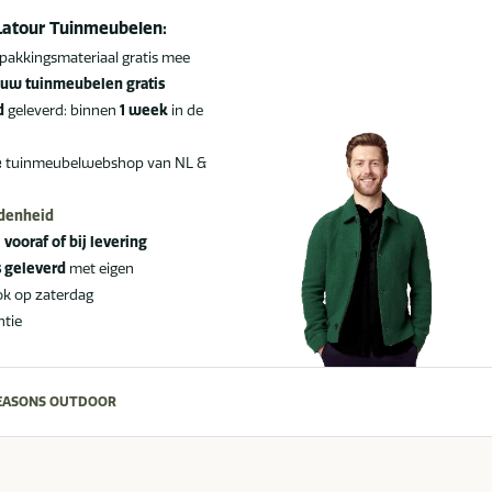
Latour Tuinmeubelen:
pakkingsmateriaal gratis mee
uw tuinmeubelen gratis
d
geleverd: binnen
1 week
in de
e
tuinmeubelwebshop van NL &
edenheid
:
vooraf of bij levering
s geleverd
met eigen
ok op zaterdag
ntie
SEASONS OUTDOOR