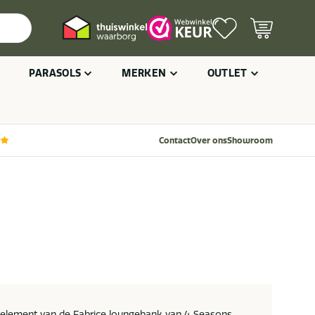
PARASOLS
MERKEN
OUTLET
Contact
Over ons
Showroom
er element van de Fabrice loungebank van 4 Seasons