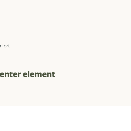
mfort
center element