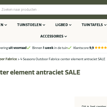
cten
n
EN
TUINSTOELEN
LIGBED
TUINTAFELS
ACCESSOIRES
vering
uit voorraad
Binnen
1 week
in de tuin
Klantscore
9,9
oor Fabrice
>
4 Seasons Outdoor Fabrice center element antraciet SALE
ter element antraciet SALE
Dit is het cent