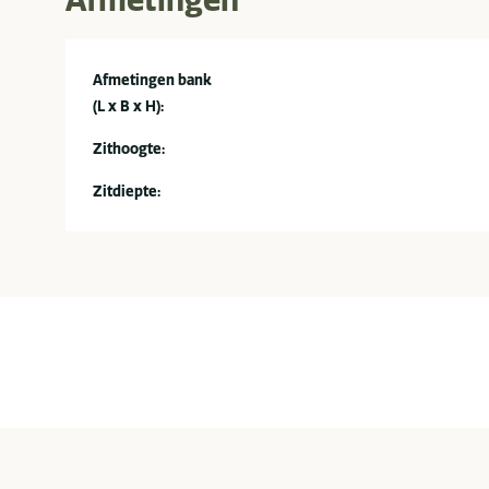
Afmetingen bank
(L x B x H):
Zithoogte:
Zitdiepte: