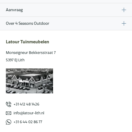
Aanvraag
Over 4 Seasons Outdoor
Latour Tuinmeubelen
Monseigneur Bekkersstraat 7
5397 EJ Lith
+31 412 48 1426
info@latour-lith.nl
+31 6 44 02 86 77