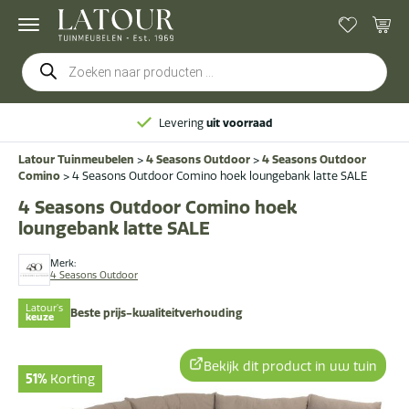
Producten
zoeken
Levering
uit voorraad
Latour Tuinmeubelen
>
4 Seasons Outdoor
>
4 Seasons Outdoor
Comino
>
4 Seasons Outdoor Comino hoek loungebank latte SALE
4 Seasons Outdoor Comino hoek
loungebank latte SALE
Merk:
4 Seasons Outdoor
Latour's
Beste prijs-kwaliteitverhouding
keuze
Bekijk dit product in uw tuin
51%
Korting