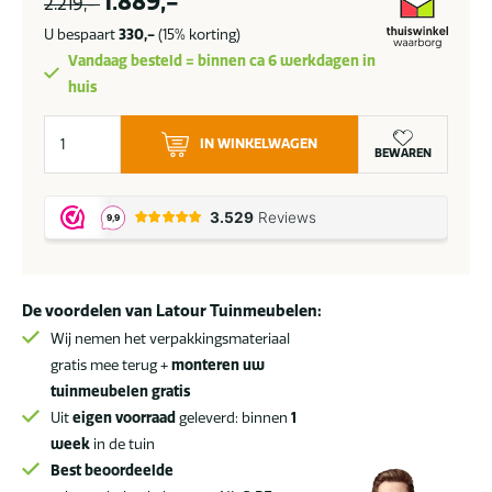
1.889,-
2.219,-
U bespaart
330,-
(15% korting)
Vandaag besteld = binnen ca 6 werkdagen in
huis
4
IN WINKELWAGEN
Seasons
BEWAREN
Outdoor
Capresi
loungebank
terre
aantal
De voordelen van Latour Tuinmeubelen:
Wij nemen het verpakkingsmateriaal
gratis mee terug +
monteren uw
tuinmeubelen gratis
Uit
eigen voorraad
geleverd: binnen
1
week
in de tuin
Best beoordeelde