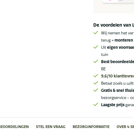
loungeset
SALE
aantal
De voordelen van 
Wij nemen het ver
terug +
monteren 
Uit
eigen voorraa
tuin
Best beoordeeld
BE
9,6/10
klanttevr
Betaal zoals u wilt
Gratis & snel thui
bezorgservice - o
Laagste prijs
gara
BEOORDELINGEN
STEL EEN VRAAG
BEZORGINFORMATIE
OVER 4 