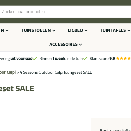
cten
n
EN
TUINSTOELEN
LIGBED
TUINTAFELS
ACCESSOIRES
vering
uit voorraad
Binnen
1 week
in de tuin
Klantscore
9,9
or Calpi
>
4 Seasons Outdoor Calpi loungeset SALE
eset SALE
Bent u een lief