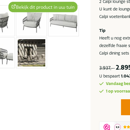
2 Calpi lounge st
Bekijk dit product in uw tuin
U kunt de loung
Calpi voetenban
Tip
Heeft u nog extr
dezelfde fraaie 
Calpi dining sets
2.89
3.937,-
U bespaart
1.04
Vandaag bes
1 op voorra
4
Seasons
Outdoor
Calpi