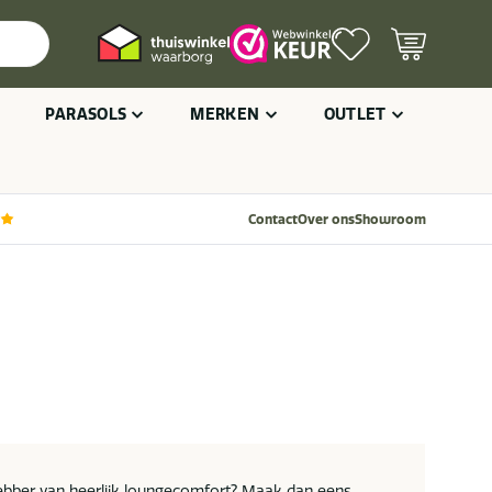
PARASOLS
MERKEN
OUTLET
Contact
Over ons
Showroom
hebber van heerlijk loungecomfort? Maak dan eens