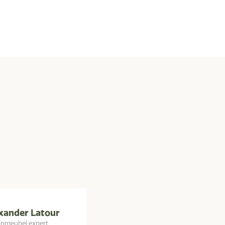
xander Latour
inmeubel expert