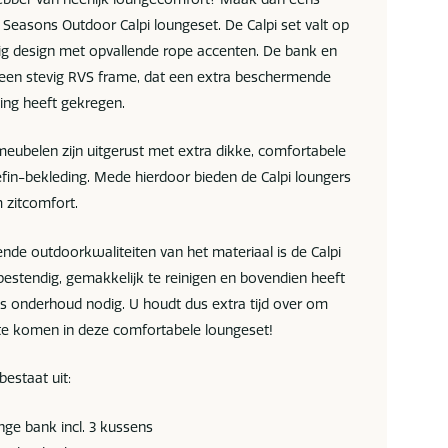
Seasons Outdoor Calpi loungeset. De Calpi set valt op
ig design met opvallende rope accenten. De bank en
een stevig RVS frame, dat een extra beschermende
ing heeft gekregen.
meubelen zijn uitgerust met extra dikke, comfortabele
fin-bekleding. Mede hierdoor bieden de Calpi loungers
 zitcomfort.
nde outdoorkwaliteiten van het materiaal is de Calpi
estendig, gemakkelijk te reinigen en bovendien heeft
ks onderhoud nodig. U houdt dus extra tijd over om
t te komen in deze comfortabele loungeset!
estaat uit:
unge bank incl. 3 kussens