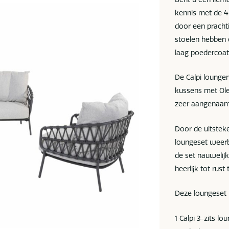
kennis met de 4 
door een pracht
stoelen hebben 
laag poedercoat
De Calpi lounge
kussens met Ole
zeer aangenaam
Door de uitsteke
loungeset weerb
de set nauwelij
heerlijk tot rus
Deze loungeset b
1 Calpi 3-zits lo