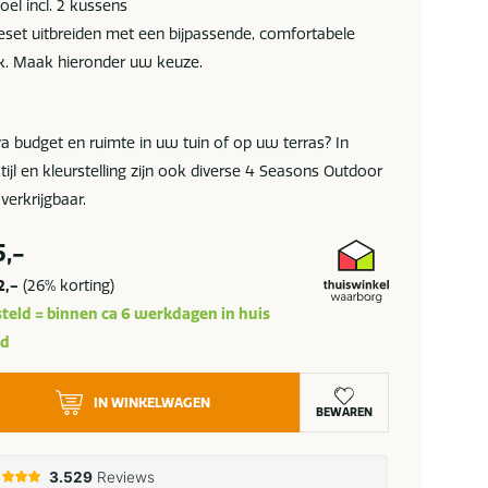
oel incl. 2 kussens
eset uitbreiden met een bijpassende, comfortabele
k. Maak hieronder uw keuze.
a budget en ruimte in uw tuin of op uw terras? In
stijl en kleurstelling zijn ook diverse 4 Seasons Outdoor
 verkrijgbaar.
5,-
2,-
(26% korting)
teld = binnen ca 6 werkdagen in huis
ad
IN WINKELWAGEN
BEWAREN