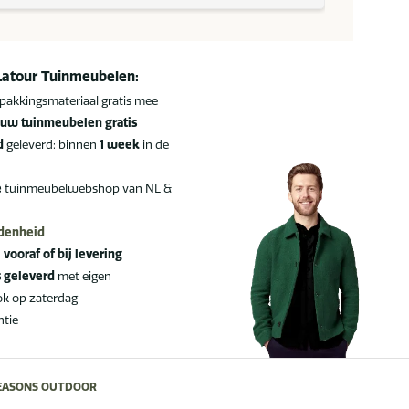
Latour Tuinmeubelen:
pakkingsmateriaal gratis mee
uw tuinmeubelen gratis
d
geleverd: binnen
1 week
in de
e
tuinmeubelwebshop van NL &
edenheid
:
vooraf of bij levering
s geleverd
met eigen
ok op zaterdag
ntie
SEASONS OUTDOOR