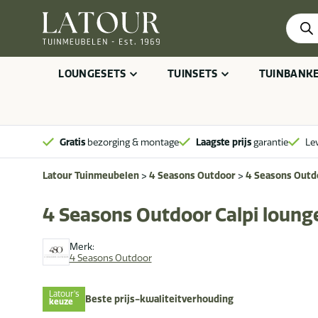
Produ
zoeke
LOUNGESETS
TUINSETS
TUINBANK
Gratis
bezorging & montage
Laagste prijs
garantie
Le
Latour Tuinmeubelen
>
4 Seasons Outdoor
>
4 Seasons Outdo
4 Seasons Outdoor Calpi loung
Merk:
4 Seasons Outdoor
Latour's
Beste prijs-kwaliteitverhouding
keuze