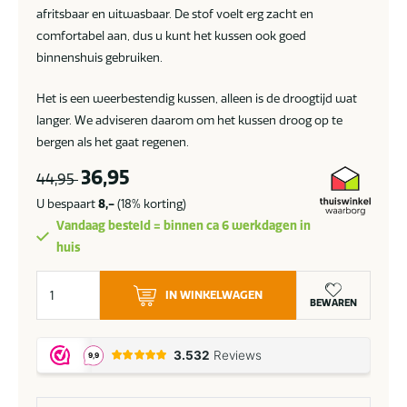
afritsbaar en uitwasbaar. De stof voelt erg zacht en
comfortabel aan, dus u kunt het kussen ook goed
binnenshuis gebruiken.
Het is een weerbestendig kussen, alleen is de droogtijd wat
langer. We adviseren daarom om het kussen droog op te
bergen als het gaat regenen.
36,95
44,95
U bespaart
8,-
(18% korting)
Vandaag besteld = binnen ca 6 werkdagen in
huis
4
IN WINKELWAGEN
Seasons
BEWAREN
Outdoor
Bouclé
Clay
sierkussen