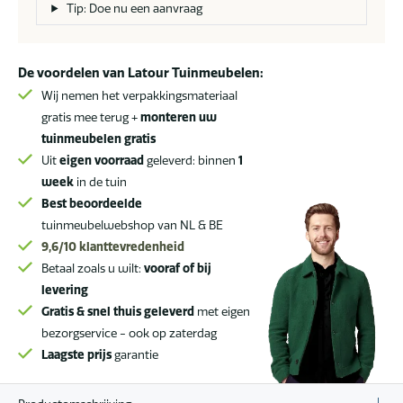
30
Tip: Doe nu een aanvraag
x
60
cm
De voordelen van Latour Tuinmeubelen:
aantal
Wij nemen het verpakkingsmateriaal
gratis mee terug +
monteren uw
tuinmeubelen gratis
Uit
eigen voorraad
geleverd: binnen
1
week
in de tuin
Best beoordeelde
tuinmeubelwebshop van NL & BE
9,6/10
klanttevredenheid
Betaal zoals u wilt:
vooraf of bij
levering
Gratis & snel thuis geleverd
met eigen
bezorgservice - ook op zaterdag
Laagste prijs
garantie