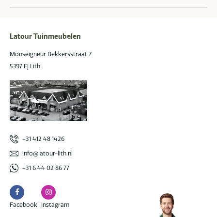
mail
Latour Tuinmeubelen
Monseigneur Bekkersstraat 7
5397 EJ Lith
+31 412 48 1426
info@latour-lith.nl
+31 6 44 02 86 77
Facebook
Instagram
Facebook
Instagram