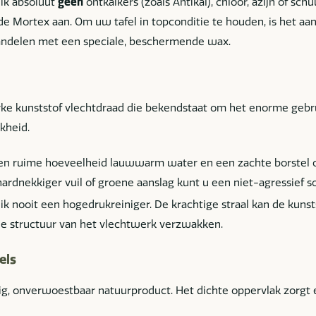
ik absoluut
geen
ontkalkers (zoals Antikal), chloor, azijn of sc
 de Mortex aan. Om uw tafel in topconditie te houden, is het aa
andelen met een speciale, beschermende wax.
rke kunststof vlechtdraad die bekendstaat om het enorme geb
kheid.
n ruime hoeveelheid lauwwarm water en een zachte borstel o
ardnekkiger vuil of groene aanslag kunt u een niet-agressief s
k nooit een hogedrukreiniger. De krachtige straal kan de kunst
e structuur van het vlechtwerk verzwakken.
els
ig, onverwoestbaar natuurproduct. Het dichte oppervlak zorgt e