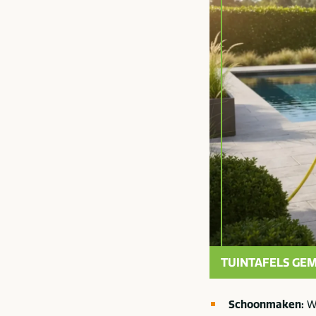
TUINTAFELS GE
Schoonmaken:
Wa