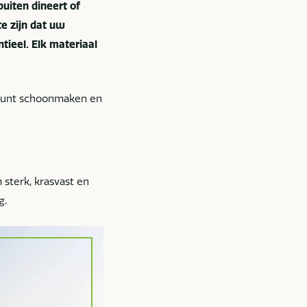
buiten dineert of
te zijn dat uw
ntieel. Elk materiaal
e kunt schoonmaken en
 sterk, krasvast en
g.