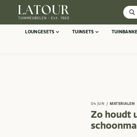
Produ
zoeke
LOUNGESETS
TUINSETS
TUINBANK
04 JUN
MATERIALEN
Zo houdt u
schoonma