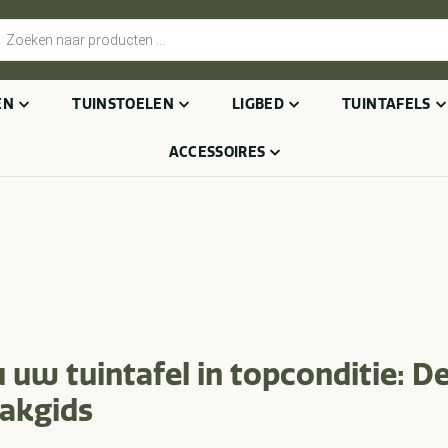
cten
n
EN
TUINSTOELEN
LIGBED
TUINTAFELS
ACCESSOIRES
 uw tuintafel in topconditie: D
akgids