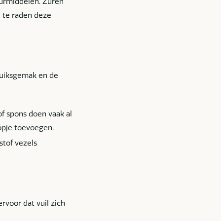
huurmiddelen. Zuren
n te raden deze
ruiksgemak en de
f spons doen vaak al
opje toevoegen.
stof vezels
rvoor dat vuil zich