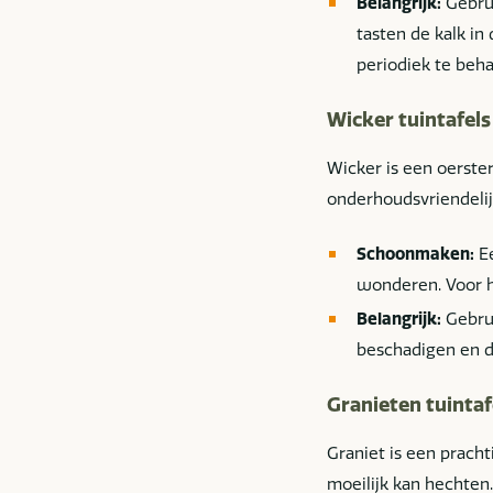
Belangrijk:
Gebru
tasten de kalk in
periodiek te beh
Wicker tuintafels
Wicker is een oerste
onderhoudsvriendelij
Schoonmaken:
Ee
wonderen. Voor h
Belangrijk:
Gebrui
beschadigen en d
Granieten tuintaf
Graniet is een pracht
moeilijk kan hechten.