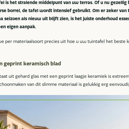
el is het stralende middelpunt van uw terras. Of u nu gezellig 
se borrel, de tafel wordt intensief gebruikt. Om er zeker van 
a seizoen als nieuw uit blijft zien, is het juiste onderhoud esse
een eigen aanpak.
n we per materiaalsoort precies uit hoe u uw tuintafel het best
n geprint keramisch blad
taat uit gehard glas met een geprint laagje keramiek is extreem
schoonmaken van dit slimme materiaal is gelukkig erg eenvoudi