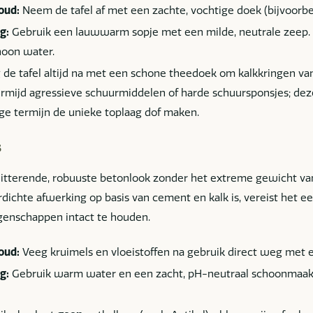
oud:
Neem de tafel af met een zachte, vochtige doek (bijvoorbe
g:
Gebruik een lauwwarm sopje met een milde, neutrale zeep. 
hoon water.
de tafel altijd na met een schone theedoek om kalkkringen v
rmijd agressieve schuurmiddelen of harde schuursponsjes; dez
ge termijn de unieke toplaag dof maken.
s
itterende, robuuste betonlook zonder het extreme gewicht va
ichte afwerking op basis van cement en kalk is, vereist het e
enschappen intact te houden.
oud:
Veeg kruimels en vloeistoffen na gebruik direct weg met 
g:
Gebruik warm water en een zacht, pH-neutraal schoonmaakm