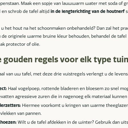
openstaan. Maak een sopje van lauwwarm water met soda of g
 en schrob de tafel altijd
in de lengterichting van de houtnerf
s
 u het hout na het schoonmaken onbehandeld? Dan zal het prach
u de originele warme bruine kleur behouden, behandel de tafel
ak protector of olie.
 gouden regels voor elk type tuin
l van uw tafel, met deze drie vuistregels verlengt u de levensd
ect:
Haal vogelpoep, rottende bladeren en bloesem zo snel mog
evatten agressieve zuren die in nagenoeg elk materiaal kunnen
derzetters:
Hiermee voorkomt u kringen van warme theeglazen,
vlekken van pannen.
khoezen:
Wilt u de tafel afdekken in de winter? Gebruik dan uit