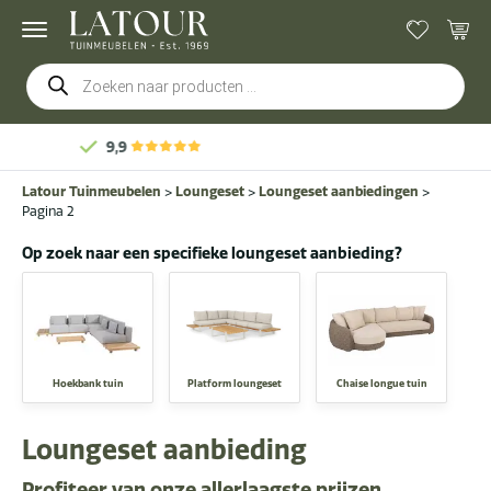
Producten
zoeken
Gratis
bezorging & montage
Latour Tuinmeubelen
>
Loungeset
>
Loungeset aanbiedingen
>
Pagina 2
Op zoek naar een specifieke loungeset aanbieding?
Hoekbank tuin
Platform loungeset
Chaise longue tuin
Loungeset aanbieding
Profiteer van onze allerlaagste prijzen