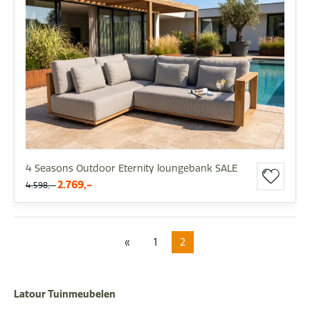
4 Seasons Outdoor Eternity loungebank SALE
2.769,-
4.598,-
«
1
2
Latour Tuinmeubelen