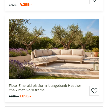
4.299,-
6.925,-
Flow. Emerald platform loungebank Heather
chalk met Ivory frame
2.895,-
3.325,-