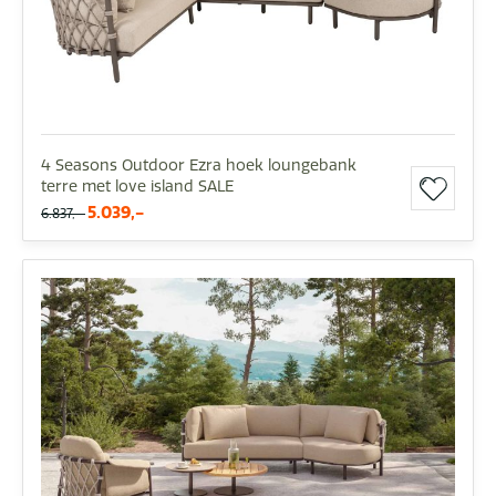
4 Seasons Outdoor Ezra hoek loungebank
terre met love island SALE
5.039,-
6.837,-