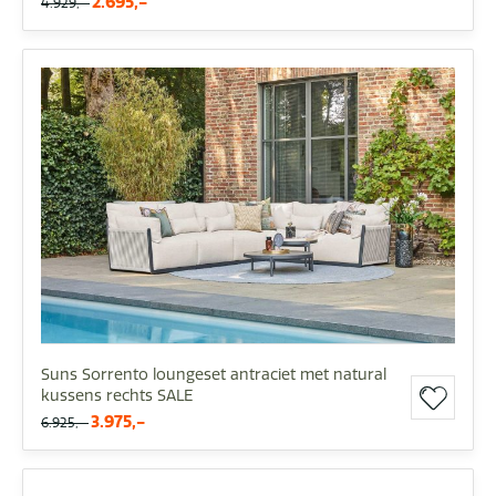
2.695,-
4.929,-
Suns Sorrento loungeset antraciet met natural
kussens rechts SALE
3.975,-
6.925,-