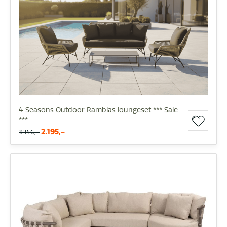
4 Seasons Outdoor Ramblas loungeset *** Sale
***
2.195,-
3.346,-