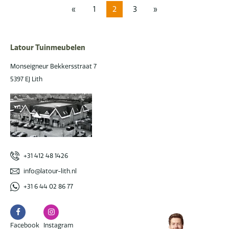
«
1
2
3
»
Latour Tuinmeubelen
Monseigneur Bekkersstraat 7
5397 EJ Lith
+31 412 48 1426
info@latour-lith.nl
+31 6 44 02 86 77
Facebook
Instagram
Facebook
Instagram