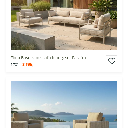
Flow Basei stoel sofa loungeset Farafra
3.195,-
3.701,-