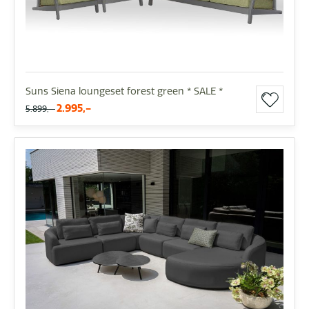
Suns Siena loungeset forest green * SALE *
2.995,-
5.899,-