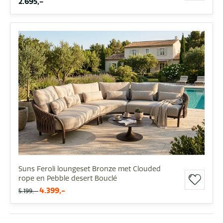
2.695,-
Suns Feroli loungeset Bronze met Clouded
rope en Pebble desert Bouclé
4.399,-
5.199,-