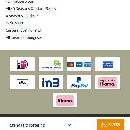
Tuinmeubelblogs
Alle 4 Seasons Outdoor Series
4 Seasons Outdoor
In de buurt
Gartenmöbel holland
All weather loungeset
© 2026 Latour
|
Latour Tuinmeubelen krijgt een
9.6
/
10
van 10 op
FILTER
Tuinmeubelen
basis van
1289
beoordelingen.