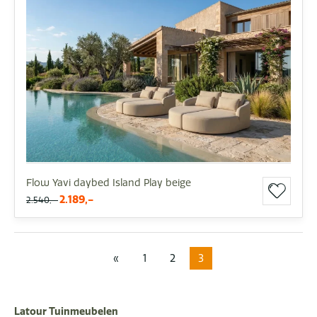
Flow Yavi daybed Island Play beige
2.189,-
2.540,-
«
1
2
3
Latour Tuinmeubelen