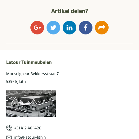
Artikel delen?
Google+
Twitter
LinkedIn
Facebook
E-
mail
Latour Tuinmeubelen
Monseigneur Bekkersstraat 7
5397 EJ Lith
+31 412 48 1426
info@latour-lith.nl