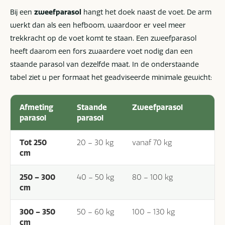
Bij een
zweefparasol
hangt het doek naast de voet. De arm
werkt dan als een hefboom, waardoor er veel meer
trekkracht op de voet komt te staan. Een zweefparasol
heeft daarom een fors zwaardere voet nodig dan een
staande parasol van dezelfde maat. In de onderstaande
tabel ziet u per formaat het geadviseerde minimale gewicht:
Afmeting
Staande
Zweefparasol
parasol
parasol
Tot 250
20 – 30 kg
vanaf 70 kg
cm
250 – 300
40 – 50 kg
80 – 100 kg
cm
300 – 350
50 – 60 kg
100 – 130 kg
cm