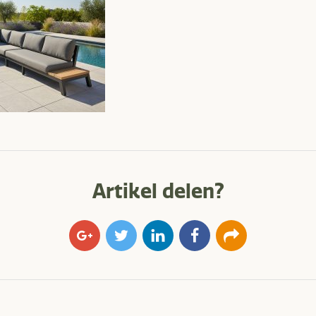
Artikel delen?
Google+
Twitter
LinkedIn
Facebook
E-
mail