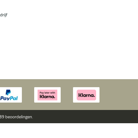
drijf
289
beoordelingen.