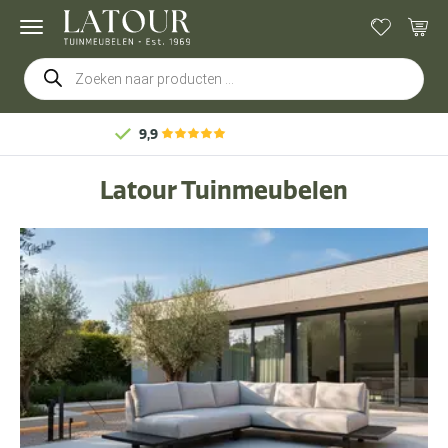
Producten
zoeken
Gratis
bezorging & montage
Latour Tuinmeubelen