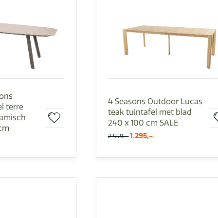
sons
4 Seasons Outdoor Lucas
l terre
teak tuintafel met blad
ramisch
240 x 100 cm SALE
 cm
1.295,-
2.559,-