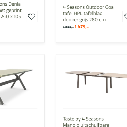
sons Denia
4 Seasons Outdoor Goa
met geprint
tafel HPL tafelblad
 240 x 105
donker grijs 280 cm
1.479,-
1.899,-
Taste by 4 Seasons
Manolo uitschuifbare