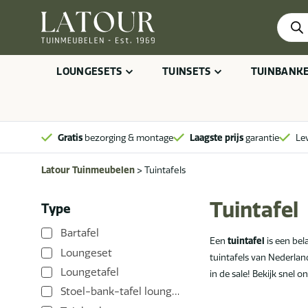
Produ
zoeke
LOUNGESETS
TUINSETS
TUINBANK
Gratis
bezorging & montage
Laagste prijs
garantie
Le
Latour Tuinmeubelen
>
Tuintafels
Tuintafel
Type
Bartafel
Een
tuintafel
is een bel
Loungeset
tuintafels van Nederland
Loungetafel
in de sale! Bekijk snel 
Stoel-bank-tafel loungeset