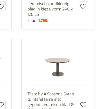
keramisch zandkleurig
blad in kiezelvorm 240 x
120 cm
1.799,-
2.368,-
Taste by 4 Seasons Sarah
tuintafel terre met
geprint keramisch blad Ø