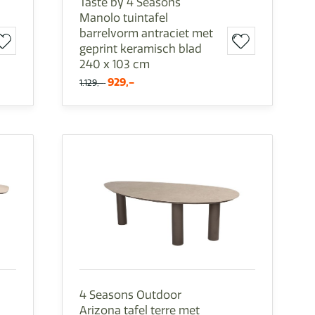
Taste by 4 Seasons
Manolo tuintafel
barrelvorm antraciet met
geprint keramisch blad
240 x 103 cm
929,-
1.129,-
4 Seasons Outdoor
Arizona tafel terre met