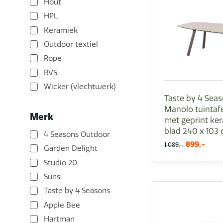
Hout
HPL
Keramiek
Outdoor textiel
Rope
RVS
Wicker (vlechtwerk)
Taste by 4 Sea
Manolo tuintafe
Merk
met geprint ke
blad 240 x 103
4 Seasons Outdoor
899,-
1.089,-
Garden Delight
Studio 20
Suns
Taste by 4 Seasons
Apple Bee
Hartman