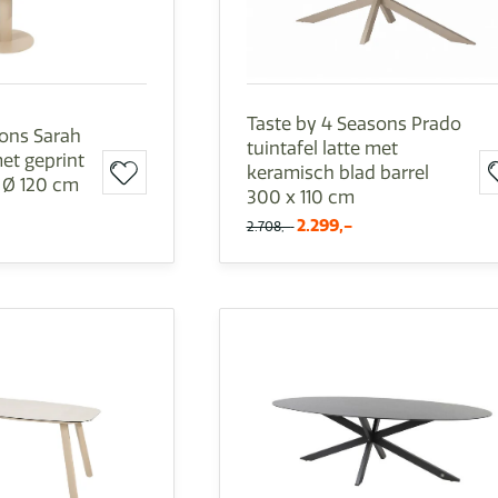
Taste by 4 Seasons Prado
sons Sarah
tuintafel latte met
met geprint
keramisch blad barrel
 Ø 120 cm
300 x 110 cm
2.299,-
2.708,-