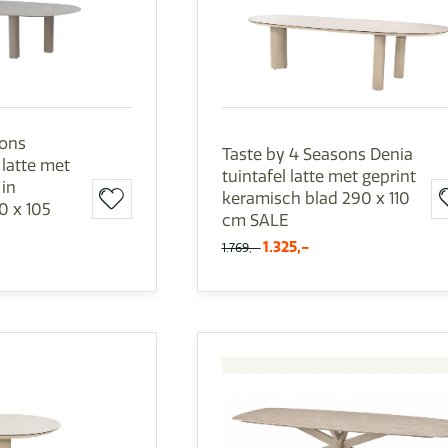
sons
Taste by 4 Seasons Denia
 latte met
tuintafel latte met geprint
 in
keramisch blad 290 x 110
 x 105
cm SALE
1.325,-
1.769,-