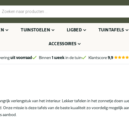
cten
n
EN
TUINSTOELEN
LIGBED
TUINTAFELS
ACCESSOIRES
vering
uit voorraad
Binnen
1 week
in de tuin
Klantscore
9,9
angrijk verlengstuk van het interieur. Lekker tafelen in het zonnetje doen 
. Onze missie is deze tafels van de baste kwaliteit zo voordelig mogelijk a
ons aanbod.