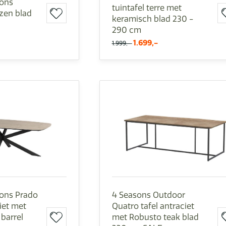
sons
tuintafel terre met
azen blad
keramisch blad 230 -
290 cm
1.699,-
1.999,-
sons Prado
4 Seasons Outdoor
ciet met
Quatro tafel antraciet
barrel
met Robusto teak blad