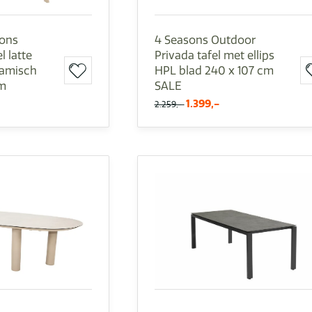
sons
4 Seasons Outdoor
l latte
Privada tafel met ellips
ramisch
HPL blad 240 x 107 cm
cm
SALE
1.399,-
2.259,-