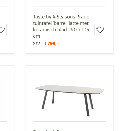
Taste by 4 Seasons Prado
tuintafel 'barrel' latte met
keramisch blad 240 x 105
cm
1.799,-
2.118,-