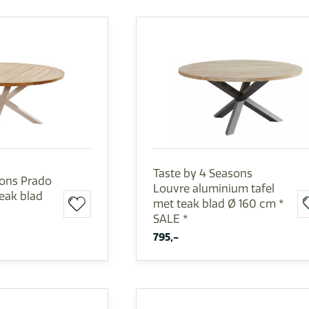
Taste by 4 Seasons
sons Prado
Louvre aluminium tafel
teak blad
met teak blad Ø 160 cm *
SALE *
795,-