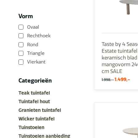
Vorm
Ovaal
Rechthoek
Taste by 4 Sea
Rond
Estate tuintafel
Triangle
keramisch blad
Vierkant
mangovorm 240
cm SALE
1.499,-
Categorieën
1.998,-
Teak tuintafel
Tuintafel hout
Granieten tuintafel
Wicker tuintafel
Tuinstoelen
Tuinstoelen aanbieding