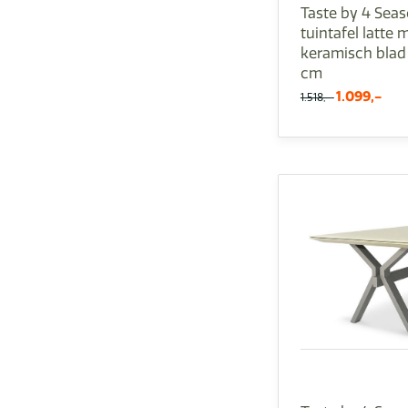
Taste by 4 Sea
tuintafel latte 
keramisch blad
cm
1.099,-
1.518,-