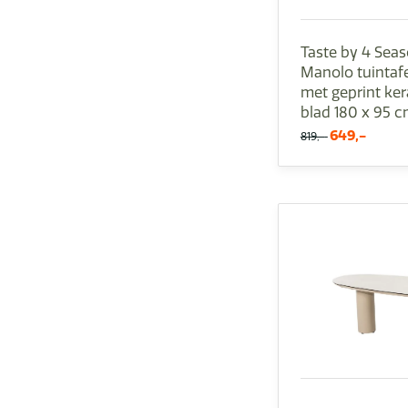
Taste by 4 Sea
Manolo tuintafe
met geprint ke
blad 180 x 95 
649,-
819,-