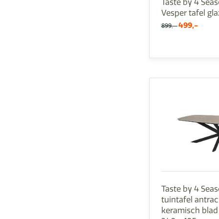
Taste by 4 Sea
Vesper tafel gl
499,-
899,-
Taste by 4 Sea
tuintafel antra
keramisch blad 